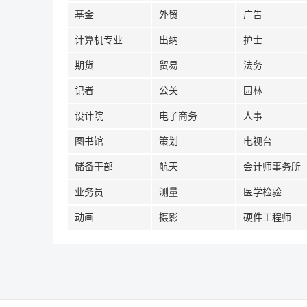
基金
外贸
广告
计算机专业
出纳
护士
期货
贸易
法务
记者
公关
园林
设计院
电子商务
人事
图书馆
策划
电视台
储备干部
航天
会计师事务所
业务员
测量
医学检验
动画
摄影
硬件工程师