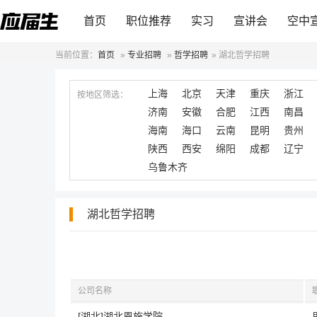
首页
职位推荐
实习
宣讲会
空中
当前位置：
首页
»
专业招聘
»
哲学招聘
»
湖北哲学招聘
上海
北京
天津
重庆
浙江
按地区筛选：
济南
安徽
合肥
江西
南昌
海南
海口
云南
昆明
贵州
陕西
西安
绵阳
成都
辽宁
乌鲁木齐
湖北哲学招聘
公司名称
[湖北]湖北恩施学院