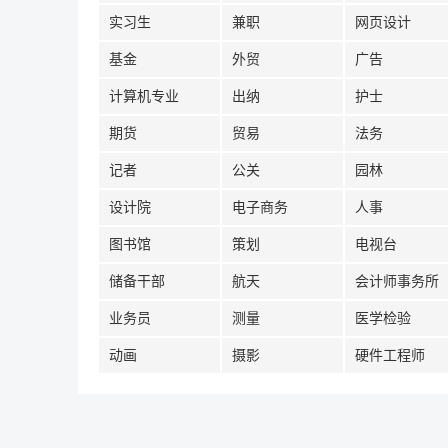
实习生
兼职
网页设计
基金
外贸
广告
计算机专业
出纳
护士
期货
贸易
法务
记者
公关
园林
设计院
电子商务
人事
图书馆
策划
电视台
储备干部
航天
会计师事务所
业务员
测量
医学检验
动画
摄影
硬件工程师