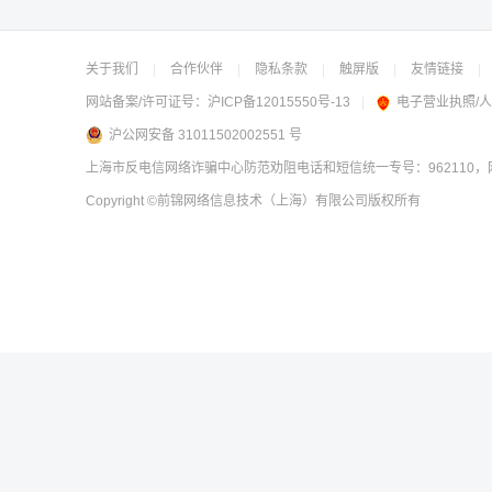
关于我们
|
合作伙伴
|
隐私条款
|
触屏版
|
友情链接
|
网站备案/许可证号：
沪ICP备12015550号-13
|
电子营业执照/
沪公网安备 31011502002551 号
上海市反电信网络诈骗中心防范劝阻电话和短信统一专号：962110，网
Copyright
©前锦网络信息技术（上海）有限公司
版权所有