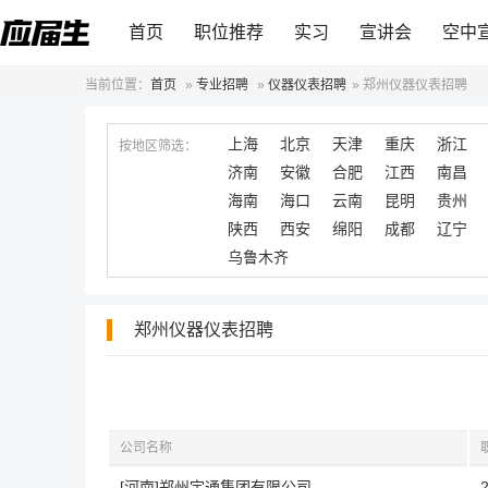
首页
职位推荐
实习
宣讲会
空中
当前位置：
首页
»
专业招聘
»
仪器仪表招聘
»
郑州仪器仪表招聘
上海
北京
天津
重庆
浙江
按地区筛选：
济南
安徽
合肥
江西
南昌
海南
海口
云南
昆明
贵州
陕西
西安
绵阳
成都
辽宁
乌鲁木齐
郑州仪器仪表招聘
公司名称
[河南]郑州宇通集团有限公司