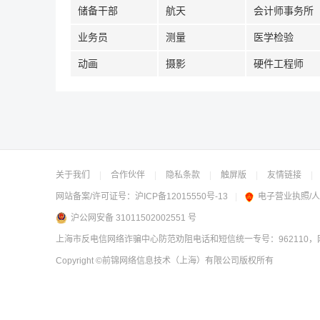
储备干部
航天
会计师事务所
业务员
测量
医学检验
动画
摄影
硬件工程师
关于我们
|
合作伙伴
|
隐私条款
|
触屏版
|
友情链接
|
网站备案/许可证号：
沪ICP备12015550号-13
|
电子营业执照/
沪公网安备 31011502002551 号
上海市反电信网络诈骗中心防范劝阻电话和短信统一专号：962110，网
Copyright
©前锦网络信息技术（上海）有限公司
版权所有