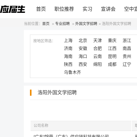
首页
职位推荐
实习
宣讲会
空中
当前位置：
首页
»
专业招聘
»
外国文学招聘
»
洛阳外国文学招聘
上海
北京
天津
重庆
浙江
按地区筛选：
济南
安徽
合肥
江西
南昌
海南
海口
云南
昆明
贵州
陕西
西安
绵阳
成都
辽宁
乌鲁木齐
洛阳外国文学招聘
公司名称
[广东]锦荣（广东）供应链科技有限公司