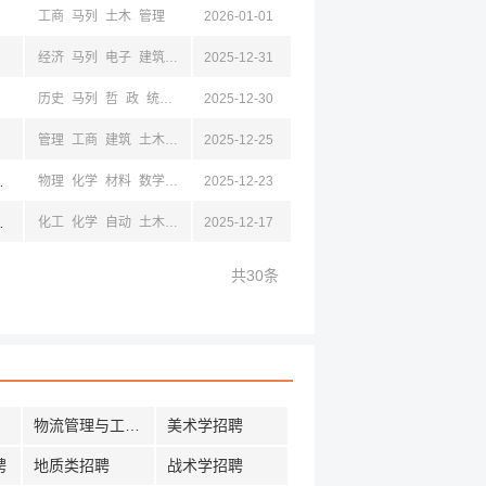
工商
马列
土木
管理
2026-01-01
经济
马列
电子
建筑
土木
2025-12-31
生物
植
食品
林
外语
汉语
法学
教育
历史
马列
哲
政
统计
管理
2025-12-30
工商
地理
汉语
法学
新闻
美术
音乐
影视
管理
工商
建筑
土木
金融
2025-12-25
沈阳,辽宁,大连,山东,威海,西安,陕西
物理
化学
材料
数学
统计
2025-12-23
电子
计算机
仪器
机械
自动
法学
工业
工商
,遵义,浙江
化工
化学
自动
土木
建筑
2025-12-17
共30条
物流管理与工程招聘
美术学招聘
聘
地质类招聘
战术学招聘