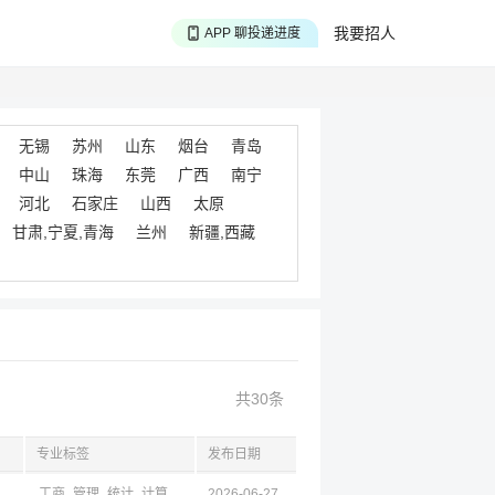
APP 搜海量职位
我要招人
APP 聊投递进度
APP 淘面试经验
无锡
苏州
山东
烟台
青岛
中山
珠海
东莞
广西
南宁
河北
石家庄
山西
太原
甘肃,宁夏,青海
兰州
新疆,西藏
共30条
专业标签
发布日期
工商
管理
统计
计算机
经济
2026-06-27
图档
机械
教育
电子
光
材料
土木
金融