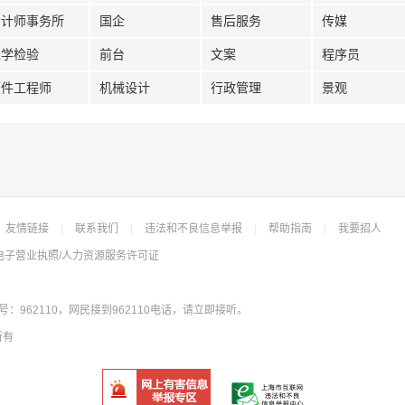
会计师事务所
国企
售后服务
传媒
医学检验
前台
文案
程序员
硬件工程师
机械设计
行政管理
景观
友情链接
|
联系我们
|
违法和不良信息举报
|
帮助指南
|
我要招人
电子营业执照/人力资源服务许可证
962110，网民接到962110电话，请立即接听。
所有