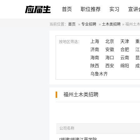
首页
职位推荐
实习
宣讲
当前位置：
首页
»
专业招聘
»
土木类招聘
»
福州土
上海
北京
天津
重
按地区筛选：
济南
安徽
合肥
江
海南
海口
云南
昆
陕西
西安
绵阳
成
乌鲁木齐
福州土木类招聘
公司名称
[福建]福建江夏学院