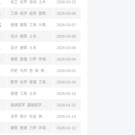
,遵义,浙江
化工
化学
自动
土木
建筑
2026-03-23
京,江苏,浙江,杭州
工商
经济
经贸
建筑
土木
2026-03-09
东
管理
建筑
工商
计算机
土木
2026-03-07
测绘
辽宁,沈阳,大连
设计
建筑
土木
2026-03-06
辽宁,沈阳,大连
设计
建筑
土木
2026-03-06
,岳阳,怀化,株洲,益阳,娄底,永州
建筑
管理
力学
环境
安全
2026-03-04
土木
测绘
地质
矿
法学
马列
统计
工商
公
历史
马列
哲
政
统计
管理
2026-03-02
工商
地理
汉语
法学
新闻
美术
音乐
影视
数学
化学
管理
工商
机械
2026-02-28
电子
计算机
土木
水利
化工
马列
管理
工商
土木
2026-02-10
临床医学
基础医学
医学技术
2026-01-31
药学
生物
计算机
土木
法学
统计
社会
林
外语
工商
2026-01-14
计算机
建筑
土木
经济
教育
,岳阳,怀化,株洲,益阳,娄底,永州
建筑
管理
力学
环境
安全
2026-01-12
土木
测绘
地质
矿
法学
马列
统计
工商
公