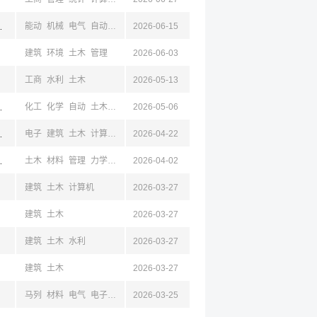
东,青岛
能动
机械
电气
自动
电子
2026-06-15
计算机
管理
物流
工商
金融
建筑
土木
外语
建筑
环境
土木
管理
2026-06-03
工商
水利
土木
2026-05-13
,遵义,浙江
化工
化学
自动
土木
管理
2026-05-06
工商
田,龙岩
电子
建筑
土木
计算机
工商
2026-04-22
管理
北,江西,浙江
土木
材料
管理
力学
安全
2026-04-02
建筑
环境
交通
法学
政
心理
工商
公共
汉
建筑
土木
计算机
2026-03-27
建筑
土木
2026-03-27
建筑
土木
水利
2026-03-27
建筑
土木
2026-03-27
马列
材料
电气
电子
化学
2026-03-25
化工
物理
能动
环境
设计
土木
机械
仪器