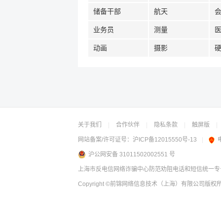
储备干部
航天
业务员
测量
动画
摄影
关于我们
|
合作伙伴
|
隐私条款
|
触屏版
|
网站备案/许可证号：
沪ICP备12015550号-13
|
沪公网安备 31011502002551 号
上海市反电信网络诈骗中心防范劝阻电话和短信统一专号：
Copyright
©前锦网络信息技术（上海）有限公司
版权