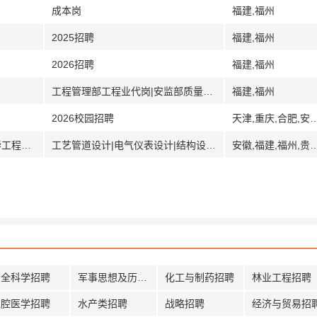
成本岗
福建,福州
2025招聘
福建,福州
2026招聘
福建,福州
工程管理部工程业代岗|安监部质量安全监督岗|总工办投资开发岗
福建,福州
2026校园招聘
天津,重庆,合肥,安徽,福建,福州,厦门,广东,东莞,哈尔滨,黑龙江,武汉,湖北,长沙,湖南,
[福建贵州]中国化学东华公司所属贵州东华工程股份有限公司
工艺管道设计|电气仪表设计|结构设计|暖通设计
安徽,福建,福州,贵州,贵阳
安全科学招聘
军事思想及历史招聘
化工与制药招聘
林业工程招聘
口腔医学招聘
水产类招聘
战略招聘
经济与贸易招