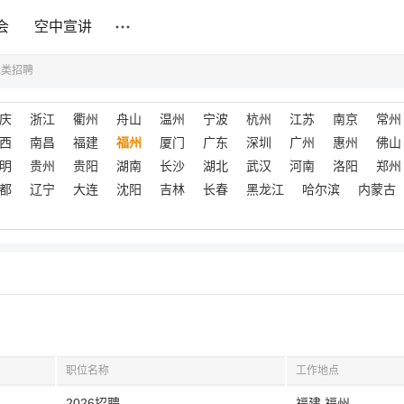
会
空中宣讲
木类招聘
庆
浙江
衢州
舟山
温州
宁波
杭州
江苏
南京
常州
西
南昌
福建
福州
厦门
广东
深圳
广州
惠州
佛山
明
贵州
贵阳
湖南
长沙
湖北
武汉
河南
洛阳
郑州
都
辽宁
大连
沈阳
吉林
长春
黑龙江
哈尔滨
内蒙古
职位名称
工作地点
2026招聘
福建,福州