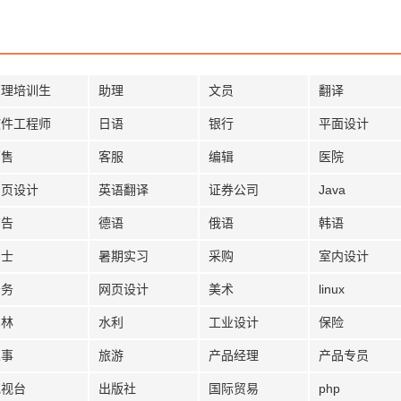
管理培训生
助理
文员
翻译
软件工程师
日语
银行
平面设计
销售
客服
编辑
医院
网页设计
英语翻译
证券公司
Java
广告
德语
俄语
韩语
护士
暑期实习
采购
室内设计
法务
网页设计
美术
linux
园林
水利
工业设计
保险
人事
旅游
产品经理
产品专员
电视台
出版社
国际贸易
php