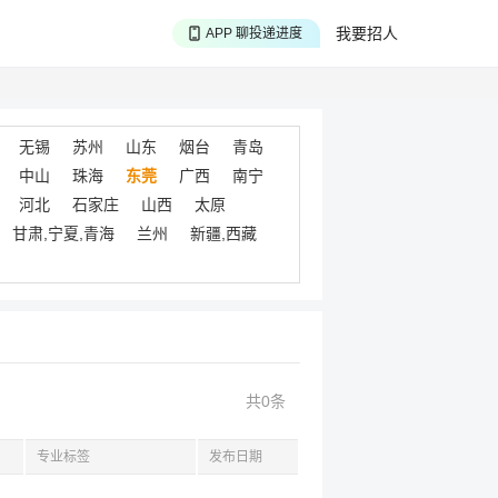
APP 搜海量职位
我要招人
APP 聊投递进度
APP 淘面试经验
无锡
苏州
山东
烟台
青岛
中山
珠海
东莞
广西
南宁
河北
石家庄
山西
太原
甘肃,宁夏,青海
兰州
新疆,西藏
共0条
专业标签
发布日期