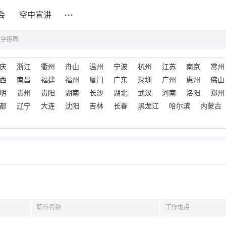
会
空中宣讲
文学招聘
庆
浙江
衢州
舟山
温州
宁波
杭州
江苏
南京
常州
西
南昌
福建
福州
厦门
广东
深圳
广州
惠州
佛山
明
贵州
贵阳
湖南
长沙
湖北
武汉
河南
洛阳
郑州
都
辽宁
大连
沈阳
吉林
长春
黑龙江
哈尔滨
内蒙古
职位名称
工作地点