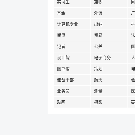
实习生
兼职
基金
外贸
计算机专业
出纳
期货
贸易
记者
公关
设计院
电子商务
图书馆
策划
储备干部
航天
业务员
测量
动画
摄影