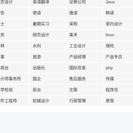
网页设计
英语翻译
证券公司
Java
广告
德语
俄语
韩语
护士
暑期实习
采购
室内设计
法务
网页设计
美术
linux
园林
水利
工业设计
保险
人事
旅游
产品经理
产品专员
电视台
出版社
国际贸易
php
会计师事务所
国企
售后服务
传媒
医学检验
前台
文案
程序员
硬件工程师
机械设计
行政管理
景观