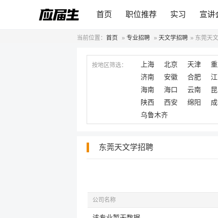
首页
职位推荐
实习
宣讲
当前位置：
首页
»
专业招聘
»
天文学招聘
»
东莞天
上海
北京
天津
重
按地区筛选：
济南
安徽
合肥
江
海南
海口
云南
昆
陕西
西安
绵阳
成
乌鲁木齐
东莞天文学招聘
公司名称
该专业暂无数据