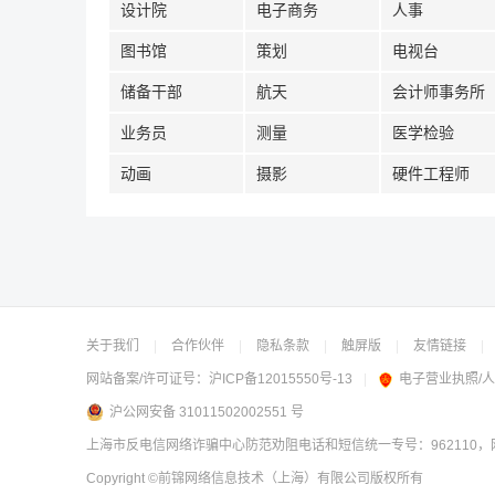
设计院
电子商务
人事
图书馆
策划
电视台
储备干部
航天
会计师事务所
业务员
测量
医学检验
动画
摄影
硬件工程师
关于我们
|
合作伙伴
|
隐私条款
|
触屏版
|
友情链接
|
网站备案/许可证号：
沪ICP备12015550号-13
|
电子营业执照/
沪公网安备 31011502002551 号
上海市反电信网络诈骗中心防范劝阻电话和短信统一专号：962110，网
Copyright
©前锦网络信息技术（上海）有限公司
版权所有