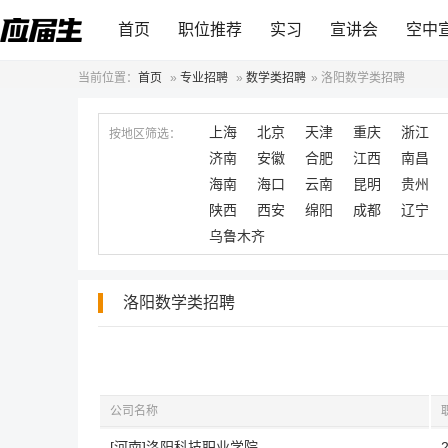
首页
职位推荐
实习
宣讲会
空中
当前位置：
首页
»
专业招聘
»
数学类招聘
»
洛阳数学类招聘
上海
北京
天津
重庆
浙江
按地区筛选：
济南
安徽
合肥
江西
南昌
海南
海口
云南
昆明
贵州
陕西
西安
绵阳
成都
辽宁
乌鲁木齐
洛阳数学类招聘
公司名称
[河南]洛阳科技职业学院