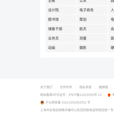
记者
公关
设计院
电子商务
图书馆
策划
储备干部
航天
业务员
测量
动画
摄影
关于我们
|
合作伙伴
|
隐私条款
|
触屏版
|
网站备案/许可证号：
沪ICP备12015550号-13
|
沪公网安备 31011502002551 号
上海市反电信网络诈骗中心防范劝阻电话和短信统一专号：