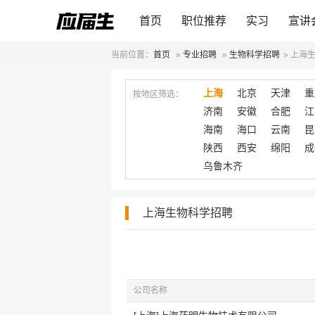
首页
职位推荐
实习
宣讲
当前位置：
首页
»
专业招聘
»
生物科学招聘
»
上海
上海
北京
天津
重
按地区筛选：
济南
安徽
合肥
江
海南
海口
云南
昆
陕西
西安
绵阳
成
乌鲁木齐
上海生物科学招聘
公司名称