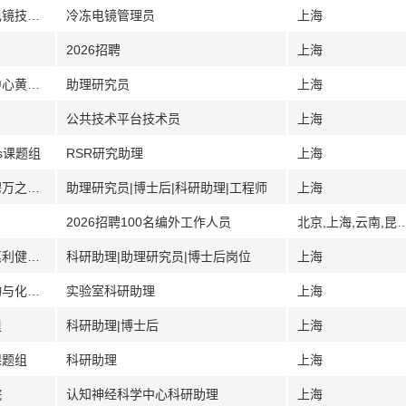
[上海]中国科学院上海药物研究所（冷冻电镜技术服务部）
冷冻电镜管理员
上海
2026招聘
上海
[上海]中国科学院分子植物科学卓越创新中心黄伟杰研究组
助理研究员
上海
公共技术平台技术员
上海
ls课题组
RSR研究助理
上海
[上海]上海科技大学生物医学工程学院招聘万之瑜课题组
助理研究员|博士后|科研助理|工程师
上海
2026招聘100名编外工作人员
北京,上海,云南,昆
[上海]上海科技大学生命科学与技术学院惠利健课题组
科研助理|助理研究员|博士后岗位
上海
[上海]中国科学院上海有机化学研究所生物与化学交叉研究中心韦海课题组
实验室科研助理
上海
组
科研助理|博士后
上海
课题组
科研助理
上海
院
认知神经科学中心科研助理
上海