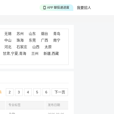
APP 搜海量职位
我要招人
APP 聊投递进度
APP 淘面试经验
无锡
苏州
山东
烟台
青岛
中山
珠海
东莞
广西
南宁
河北
石家庄
山西
太原
甘肃,宁夏,青海
兰州
新疆,西藏
1
2
3
4
5
6
下一页
专业标签
发布日期