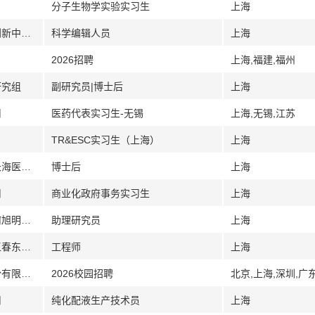
分子生物学实验实习生
上海
[上海]中国科学院脑科学与智能技术卓越创新中心（神经科学研究所）Neuroscience Bulletin编辑部
科学编辑人员
上海
2026招聘
上海,福建,福州
研究组
副研究员|博士后
上海
司
医药代表实习生-无锡
上海,无锡,江苏
TR&ESC实习生（上海）
上海
[上海]海军军医大学第一附属医院（上海长海医院）金钢教授课题组
博士后
上海
司
商业化政府事务实习生
上海
[上海]上海科技大学信息科学与技术学院何旭明课题组
助理研究员
上海
[上海]上海科技大学信息科学与技术学院王春东课题组
工程师
上海
[北京上海深圳重庆其它]广东省比亚迪股份有限公司
2026校园招聘
北京,上海,深圳,广
司
纯化配液生产技术员
上海