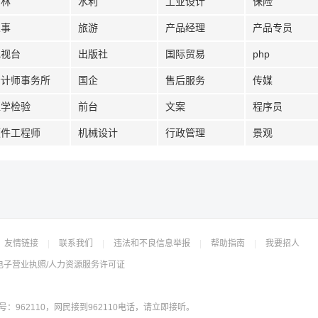
园林
水利
工业设计
保险
人事
旅游
产品经理
产品专员
电视台
出版社
国际贸易
php
会计师事务所
国企
售后服务
传媒
医学检验
前台
文案
程序员
硬件工程师
机械设计
行政管理
景观
友情链接
|
联系我们
|
违法和不良信息举报
|
帮助指南
|
我要招人
电子营业执照/人力资源服务许可证
962110，网民接到962110电话，请立即接听。