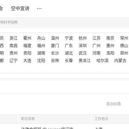
会
空中宣讲
生物科学招聘
庆
浙江
衢州
舟山
温州
宁波
杭州
江苏
南京
常州
西
南昌
福建
福州
厦门
广东
深圳
广州
惠州
佛山
明
贵州
贵阳
湖南
长沙
湖北
武汉
河南
洛阳
郑州
都
辽宁
大连
沈阳
吉林
长春
黑龙江
哈尔滨
内蒙古
共300条
职位名称
工作地点