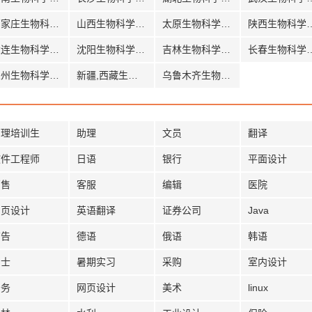
石家庄生物科学招聘
山西生物科学招聘
太原生物科学招聘
陕西生物
大连生物科学招聘
沈阳生物科学招聘
吉林生物科学招聘
长春生物
兰州生物科学招聘
新疆,西藏生物科学招聘
乌鲁木齐生物科学招聘
管理培训生
助理
文员
翻译
软件工程师
日语
银行
平面设计
销售
客服
编辑
医院
网页设计
英语翻译
证券公司
Java
广告
德语
俄语
韩语
护士
暑期实习
采购
室内设计
法务
网页设计
美术
linux