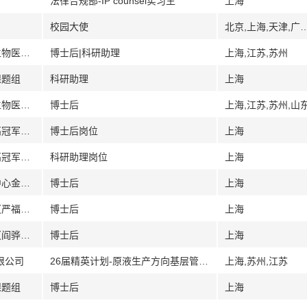
法律合规部-IP counsel实习生
上海
校园大使
北京,上海,天津,广州,广东,深圳,武汉,湖北,南
[江苏]中国科学技术大学苏州高等研究院生物医学工程学院许川课题组
博士后|科研助理
上海,江苏,苏州
课题组
科研助理
上海
[江苏]中国科学技术大学苏州高等研究院生物医学工程学院李倩课题组
博士后
上海,江苏,苏州,山
[上海]上海科技大学生命科学与技术学院高冠军课题组
博士后岗位
上海
[上海]上海科技大学生命科学与技术学院高冠军课题组
科研助理岗位
上海
[上海]中国科学院分子细胞科学卓越创新中心金明梁组
博士后
上海
[上海]上海交通大学医学院附属瑞金医院（严福华教授|刘赐融研究员）
博士后
上海
[上海]上海交通大学医学院附属瑞金医院（阎骅教授|刘宣勇研究员）
博士后
上海
限公司
26届精英计划-原液生产方向基层管理 (MJ010501)
上海,苏州,江苏
课题组
博士后
上海