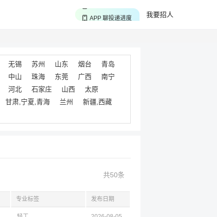
APP 搜海量职位
我要招人
APP 聊投递进度
APP 淘面试经验
无锡
苏州
山东
烟台
青岛
中山
珠海
东莞
广西
南宁
河北
石家庄
山西
太原
甘肃,宁夏,青海
兰州
新疆,西藏
共50条
专业标签
发布日期
轻工
2026-08-05