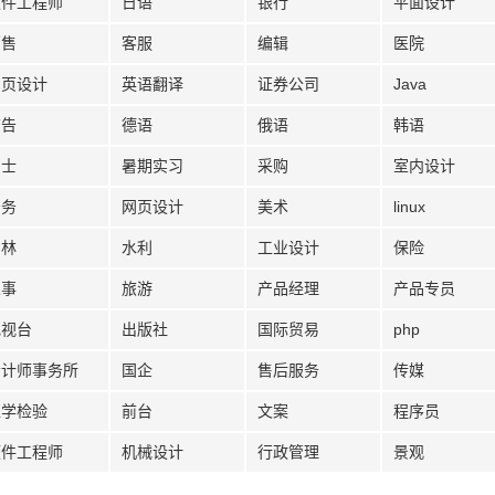
软件工程师
日语
银行
平面设计
销售
客服
编辑
医院
网页设计
英语翻译
证券公司
Java
广告
德语
俄语
韩语
护士
暑期实习
采购
室内设计
法务
网页设计
美术
linux
园林
水利
工业设计
保险
人事
旅游
产品经理
产品专员
电视台
出版社
国际贸易
php
会计师事务所
国企
售后服务
传媒
医学检验
前台
文案
程序员
硬件工程师
机械设计
行政管理
景观