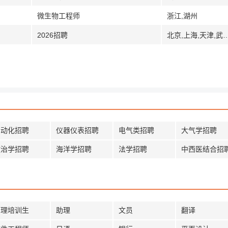
微生物工程师
浙江,湖州
2026招聘
北京,上海,天津,武汉,湖北,成都,四川,浙
自动化招聘
仪器仪表招聘
电气类招聘
大气学招聘
政治学招聘
海洋学招聘
法学招聘
中西医结合招
管理培训生
助理
文员
翻译