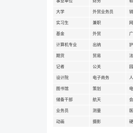
事业单位
财务
大学
外贸业务员
实习生
兼职
基金
外贸
计算机专业
出纳
期货
贸易
记者
公关
设计院
电子商务
图书馆
策划
储备干部
航天
业务员
测量
动画
摄影