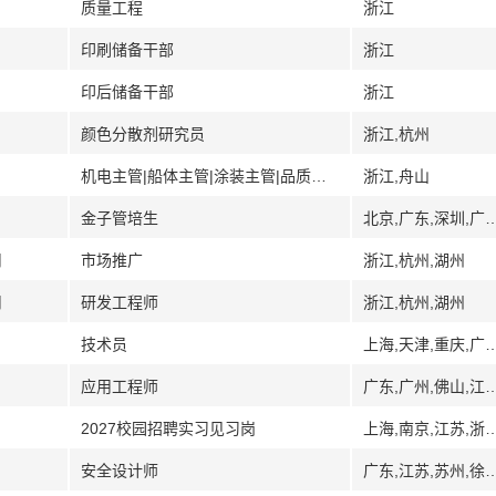
质量工程
浙江
印刷储备干部
浙江
印后储备干部
浙江
颜色分散剂研究员
浙江,杭州
机电主管|船体主管|涂装主管|品质主管|安全主管
浙江,舟山
金子管培生
北京,广东,深圳,广西,贵州,贵阳,安顺,海南,湖北,江苏,青岛,
司
市场推广
浙江,杭州,湖州
司
研发工程师
浙江,杭州,湖州
技术员
上海,天津,重庆,广州,广东,河北,廊坊,大
应用工程师
广东,广州,佛山,江西,抚州
2027校园招聘实习见习岗
上海,南京,江苏,浙江,杭州
安全设计师
广东,江苏,苏州,徐