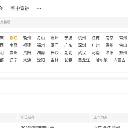
会
空中宣讲
工类招聘
庆
浙江
衢州
舟山
温州
宁波
杭州
江苏
南京
常州
西
南昌
福建
福州
厦门
广东
深圳
广州
惠州
佛山
明
贵州
贵阳
湖南
长沙
湖北
武汉
河南
洛阳
郑州
都
辽宁
大连
沈阳
吉林
长春
黑龙江
哈尔滨
内蒙古
职位名称
工作地点
司
2026招聘电商运营
北京,浙江,杭州