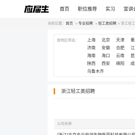
首页
职位推荐
实习
宣讲
当前位置：
首页
»
专业招聘
»
轻工类招聘
»
浙江轻
上海
北京
天津
重
按地区筛选：
济南
安徽
合肥
江
海南
海口
云南
昆
陕西
西安
绵阳
成
乌鲁木齐
浙江轻工类招聘
公司名称
[浙江]北京金谷安润生物医药科技有限公