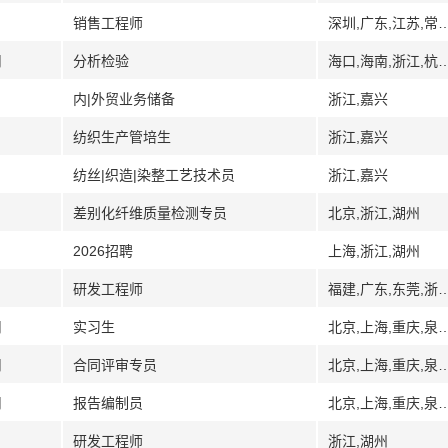
销售工程师
深圳,广东,江苏,常州,
司
分析检验
海口,海南,浙江,杭
内|外贸业务储备
浙江,嘉兴
纺织生产管培生
浙江,嘉兴
纺丝|织造|染整工艺技术员
浙江,嘉兴
差别化纤维质量检测专员
北京,浙江,湖州
2026招聘
上海,浙江,湖州
研发工程师
福建,广东,东莞,浙
司
实习生
北京,上海,重庆,泉州,福建,广东,
司
合同评审专员
北京,上海,重庆,泉州,福建,广东,
司
报告编制员
北京,上海,重庆,泉州,福建,广东,
研发工程师
浙江,湖州