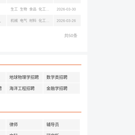
生工
生物
食品
化工
轻工
2026-03-30
法学
药学
外语
江,杭州,温州,嘉兴
机械
电气
材料
化工
轻工
2026-03-26
工商
外语
经贸
建筑
共50条
地球物理学招聘
数学类招聘
聘
海洋工程招聘
金融学招聘
律师
辅导员