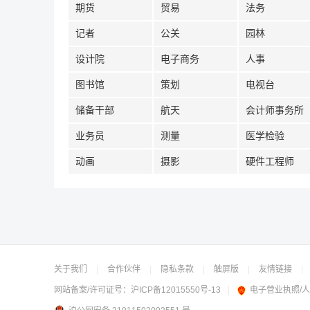
期货
贸易
法务
记者
公关
园林
设计院
电子商务
人事
图书馆
策划
电视台
储备干部
航天
会计师事务所
业务员
测量
医学检验
动画
摄影
硬件工程师
关于我们
|
合作伙伴
|
隐私条款
|
触屏版
|
友情链接
|
网站备案/许可证号：
沪ICP备12015550号-13
|
电子营业执照/