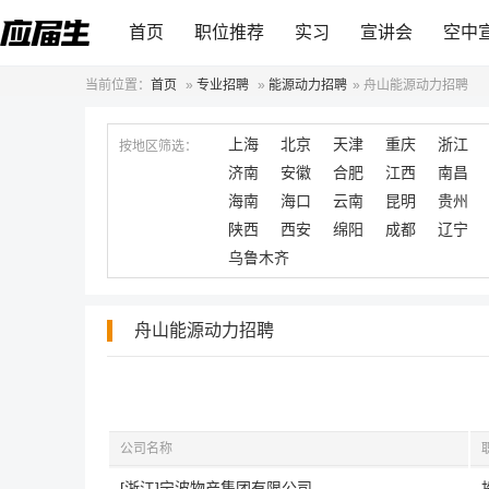
首页
职位推荐
实习
宣讲会
空中
当前位置：
首页
»
专业招聘
»
能源动力招聘
»
舟山能源动力招聘
上海
北京
天津
重庆
浙江
按地区筛选：
济南
安徽
合肥
江西
南昌
海南
海口
云南
昆明
贵州
陕西
西安
绵阳
成都
辽宁
乌鲁木齐
舟山能源动力招聘
公司名称
[浙江]宁波物产集团有限公司