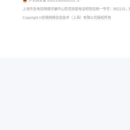
沪公网安备 31011502002551 号
上海市反电信网络诈骗中心防范劝阻电话和短信统一专号：962110，网
Copyright
©前锦网络信息技术（上海）有限公司
版权所有