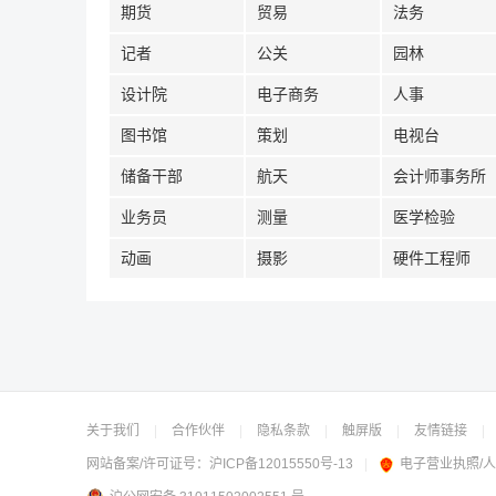
期货
贸易
法务
记者
公关
园林
设计院
电子商务
人事
图书馆
策划
电视台
储备干部
航天
会计师事务所
业务员
测量
医学检验
动画
摄影
硬件工程师
关于我们
|
合作伙伴
|
隐私条款
|
触屏版
|
友情链接
|
网站备案/许可证号：
沪ICP备12015550号-13
|
电子营业执照/