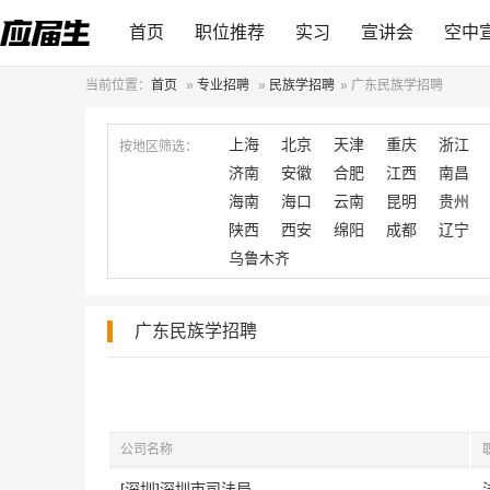
首页
职位推荐
实习
宣讲会
空中
当前位置：
首页
»
专业招聘
»
民族学招聘
»
广东民族学招聘
上海
北京
天津
重庆
浙江
按地区筛选：
济南
安徽
合肥
江西
南昌
海南
海口
云南
昆明
贵州
陕西
西安
绵阳
成都
辽宁
乌鲁木齐
广东民族学招聘
公司名称
[深圳]深圳市司法局