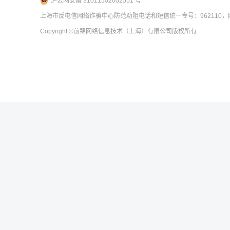
沪公网安备 31011502002551 号
上海市反电信网络诈骗中心防范劝阻电话和短信统一专号：962110，网
Copyright
©前锦网络信息技术（上海）有限公司
版权所有