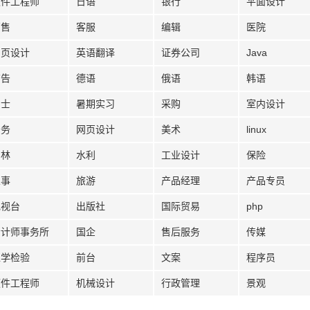
软件工程师
日语
银行
平面设计
销售
客服
编辑
医院
网页设计
英语翻译
证券公司
Java
广告
德语
俄语
韩语
护士
暑期实习
采购
室内设计
法务
网页设计
美术
linux
园林
水利
工业设计
保险
人事
旅游
产品经理
产品专员
电视台
出版社
国际贸易
php
会计师事务所
国企
售后服务
传媒
医学检验
前台
文案
程序员
硬件工程师
机械设计
行政管理
景观