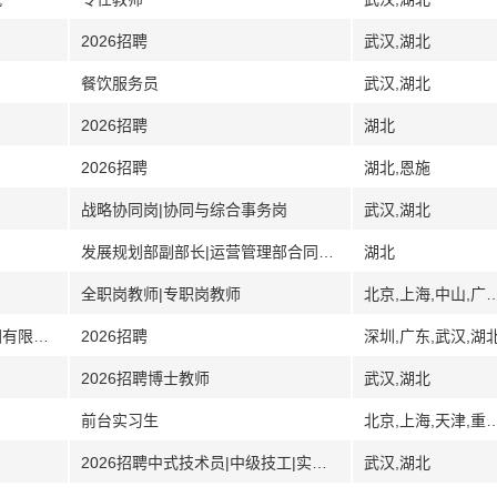
2026招聘
武汉,湖北
餐饮服务员
武汉,湖北
2026招聘
湖北
2026招聘
湖北,恩施
战略协同岗|协同与综合事务岗
武汉,湖北
发展规划部副部长|运营管理部合同管理岗|综合事务岗
湖北
全职岗教师|专职岗教师
北京,上海,中山,广东,哈尔滨,黑龙江,武汉,湖北,湖南,长沙,
[深圳湖北安徽四川其它]中工武大设计集团有限公司（武汉）
2026招聘
深圳,广东,武汉,湖
2026招聘博士教师
武汉,湖北
前台实习生
北京,上海,天津,重庆,合肥,安徽,厦门,福建,广州,广东,深圳,佛山,武汉,湖北,长沙,湖南,江苏,南京,苏州,无锡,沈阳,辽宁,大连,银
2026招聘中式技术员|中级技工|实习生
武汉,湖北