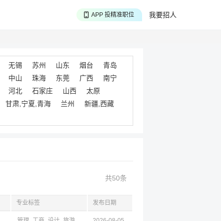
APP 淘面试经验
我要招人
APP 投精准职位
APP 搜海量职位
无锡
苏州
山东
烟台
青岛
中山
珠海
东莞
广西
南宁
河北
石家庄
山西
太原
甘肃,宁夏,青海
兰州
新疆,西藏
共50条
专业标签
发布日期
管理
工商
设计
旅游
物流
2026-08-05
电商
计算机