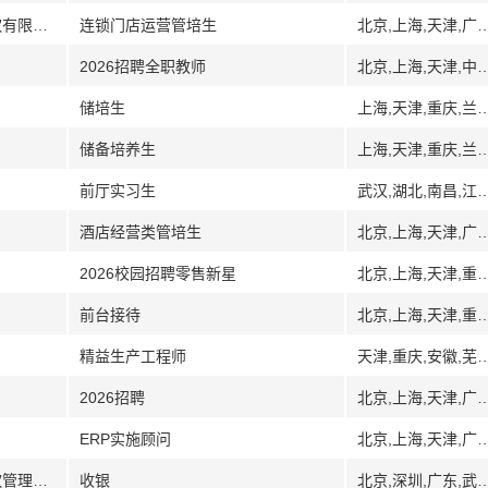
[北京上海广东武汉其它]北京一坐一忘餐饮有限责任公司
连锁门店运营管培生
北京,上海,天津,广州,广东,深圳,武汉
2026招聘全职教师
北京,上海,天津,中山,广东,武汉,湖北,湖南,长沙,湘潭,衡阳,
储培生
上海,天津,重庆,兰州,甘肃,海南,郑州,河南,宜昌,湖北,恩施,江苏,南通,盐城,
储备培养生
上海,天津,重庆,兰州,甘肃,海南,郑州,河南,宜昌,湖北,恩施,江苏,南通,盐城,
前厅实习生
武汉,湖北,南昌,江西,无锡,江苏,浙江,杭州,宁
酒店经营类管培生
北京,上海,天津,广州,广东,深圳,武汉,湖北,南
2026校园招聘零售新星
北京,上海,天津,重庆,福州,福建,厦门,广州,广东,深圳,珠海,惠州,武汉,湖北,长沙,湖南,南昌,江西,江苏,南京,苏州,南通
前台接待
北京,上海,天津,重庆,合肥,安徽,厦门,福建,广州,广东,深圳,佛山,武汉,湖北,长沙,湖南,江苏,南京,苏州,无锡,沈阳,辽宁,大连,银
精益生产工程师
天津,重庆,安徽,芜湖,深圳,广东,佛山,武
2026招聘
北京,上海,天津,广州,广东,深圳,武汉,湖北,南
ERP实施顾问
北京,上海,天津,广州,广东,深圳,武汉,湖北,南
[北京深圳江苏安徽其它]杭州三盛众合餐饮管理有限公司
收银
北京,深圳,广东,武汉,湖北