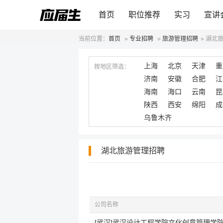
首页
职位推荐
实习
宣讲
当前位置：
首页
»
专业招聘
»
旅游管理招聘
»
湖北
上海
北京
天津
重
按地区筛选：
济南
安徽
合肥
江
海南
海口
云南
昆
陕西
西安
绵阳
成
乌鲁木齐
湖北旅游管理招聘
公司名称
[武汉]武汉设计工程学院文化创意管理学