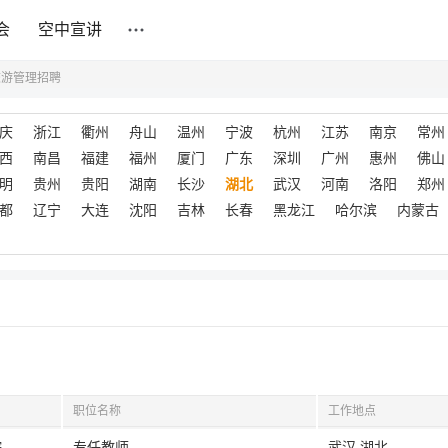
会
空中宣讲
旅游管理招聘
庆
浙江
衢州
舟山
温州
宁波
杭州
江苏
南京
常州
西
南昌
福建
福州
厦门
广东
深圳
广州
惠州
佛山
明
贵州
贵阳
湖南
长沙
湖北
武汉
河南
洛阳
郑州
都
辽宁
大连
沈阳
吉林
长春
黑龙江
哈尔滨
内蒙古
职位名称
工作地点
院
专任教师
武汉,湖北