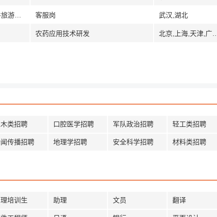
[武汉]武汉华侨城实业发展有限公司欢乐谷旅游分公司
客服岗
武汉,湖北
农药应用技术研发
北京,上海,天津,广州,广东,深圳,武汉,湖北,南
土木类招聘
口腔医学招聘
军队政治招聘
轻工类招聘
新闻传播招聘
地理学招聘
安全科学招聘
材料类招聘
管理培训生
助理
文员
翻译