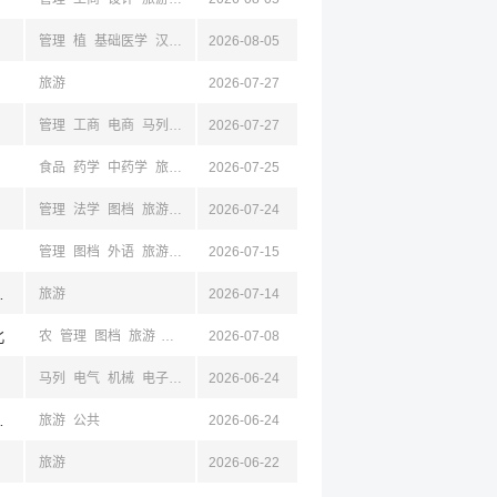
管理
植
基础医学
汉语
经济
2026-08-05
法学
教育
影视
美术
设计
机械
计算机
林
旅游
2026-07-27
管理
工商
电商
马列
汉语
2026-07-27
历史
电气
自动
计算机
数学
电子
机械
测绘
食品
药学
中药学
旅游
工商
2026-07-25
土木
经济
金融
教育
管理
法学
图档
旅游
工商
2026-07-24
经济
金融
经贸
管理
图档
外语
旅游
工商
2026-07-15
教育
新闻
湘潭,衡阳,岳阳,怀化,株洲
旅游
2026-07-14
北
农
管理
图档
旅游
工商
建筑
2026-07-08
土木
马列
电气
机械
电子
计算机
2026-06-24
管理
生工
护理学
医学技术
工商
旅游
物流
川,宁夏,太原,山西,西安,陕西,成都,四川,杭州,浙江
旅游
公共
2026-06-24
旅游
2026-06-22