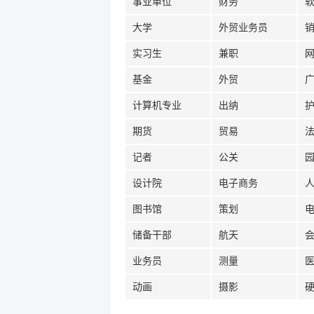
事业单位
财务
大学
外贸业务员
实习生
兼职
基金
外贸
计算机专业
出纳
期货
贸易
记者
公关
设计院
电子商务
图书馆
策划
储备干部
航天
业务员
测量
动画
摄影