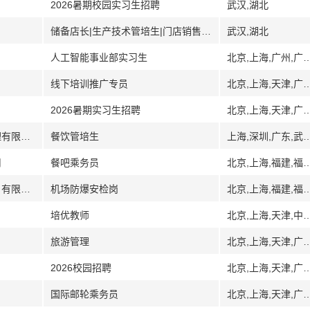
2026暑期校园实习生招聘
武汉,湖北
储备店长|生产技术管培生|门店销售专员|质量检验员
武汉,湖北
人工智能事业部实习生
北京,上海,广州,广东,深圳,佛山,武汉,湖北,江苏,苏州,济南,山东,泰山,西
线下培训推广专员
北京,上海,天津,广州,广东,深圳,武汉,湖北,南
2026暑期实习生招聘
北京,上海,天津,广州,广东,深圳,武汉,湖北,南
[上海深圳武汉湖南陕西]湖南徐记酒店管理有限公司
餐饮管培生
上海,深圳,广东,武
司
餐吧乘务员
北京,上海,福建,福州,厦门,广东,河北,黑龙江,湖北,湖南,长沙,
[广东湖南福建]国联城市轨道交通（湖南）有限公司
机场防爆安检岗
北京,上海,福建,福州,厦门,广东,广州,河北,黑龙江,湖北,湖南,
培优教师
北京,上海,天津,中山,广东,哈尔滨,黑龙江,武汉,湖北,湖南,长沙,
旅游管理
北京,上海,天津,广州,广东,深圳,武汉,湖北,南
2026校园招聘
北京,上海,天津,广州,广东,深圳,武汉,湖北,南
国际邮轮乘务员
北京,上海,天津,广州,广东,深圳,武汉,湖北,南