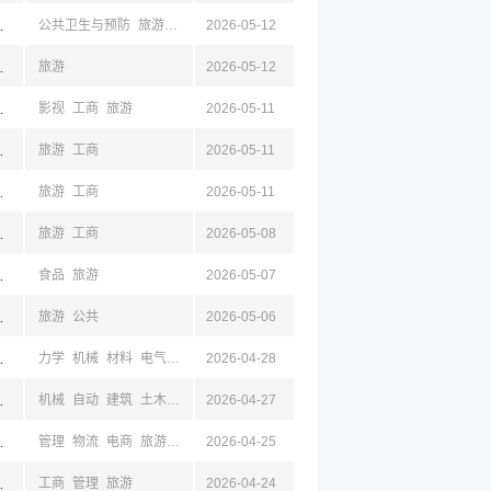
,湖北,成都,四川
公共卫生与预防
旅游
工商
经贸
2026-05-12
岳阳,怀化,株洲,娄底,四川
旅游
2026-05-12
徐州,常州,西安,陕西,宁波,浙江
影视
工商
旅游
2026-05-11
徐州,常州,西安,陕西,宁波,浙江
旅游
工商
2026-05-11
波,温州,嘉兴,舟山
旅游
工商
2026-05-11
京,江苏,成都,四川
旅游
工商
2026-05-08
,常州,沈阳,辽宁,大连,成都,四川,杭州,浙江,宁波
食品
旅游
2026-05-07
川,宁夏,太原,山西,西安,陕西,成都,四川,杭州,浙江
旅游
公共
2026-05-06
汉,湖北,大连,辽宁
力学
机械
材料
电气
外语
2026-04-28
设计
工业
旅游
京,江苏,成都,四川
机械
自动
建筑
土木
电气
2026-04-27
电子
环境
物流
外语
电商
旅游
工商
经贸
京,江苏,成都,四川
管理
物流
电商
旅游
工商
2026-04-25
,南京,江苏
工商
管理
旅游
2026-04-24