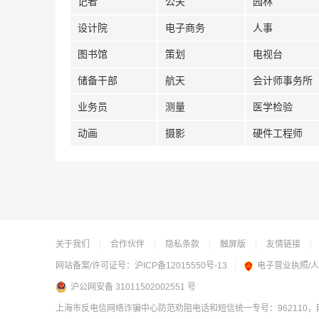
记者
公关
园林
设计院
电子商务
人事
图书馆
策划
电视台
储备干部
航天
会计师事务所
业务员
测量
医学检验
动画
摄影
硬件工程师
关于我们
|
合作伙伴
|
隐私条款
|
触屏版
|
友情链接
|
网站备案/许可证号：
沪ICP备12015550号-13
|
电子营业执照/
沪公网安备 31011502002551 号
上海市反电信网络诈骗中心防范劝阻电话和短信统一专号：962110，网