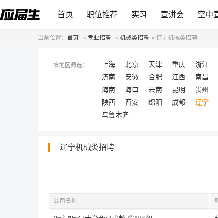
首页
职位推荐
实习
宣讲会
空中
当前位置：
首页
»
专业招聘
»
机械类招聘
»
辽宁机械类招聘
上海
北京
天津
重庆
浙江
按地区筛选：
济南
安徽
合肥
江西
南昌
海南
海口
云南
昆明
贵州
陕西
西安
绵阳
成都
辽宁
乌鲁木齐
辽宁机械类招聘
公司名称