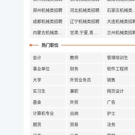
郑州机械类招聘
河北机械类招聘
石家庄机械
成都机械类招聘
辽宁机械类招聘
大连机械类招
内蒙古机械类招聘
甘肃,宁夏,青海机械类招聘
兰州机械类招
热门职位
会计
教师
管理培训生
事业单位
财务
软件工程师
大学
外贸业务员
销售
实习生
兼职
网页设计
基金
外贸
广告
计算机专业
出纳
护士
期货
贸易
法务