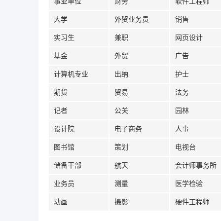
事业单位
财务
软件工程师
大学
外贸业务员
销售
实习生
兼职
网页设计
基金
外贸
广告
计算机专业
出纳
护士
期货
贸易
法务
记者
公关
园林
设计院
电子商务
人事
图书馆
策划
电视台
储备干部
航天
会计师事务所
业务员
测量
医学检验
动画
摄影
硬件工程师