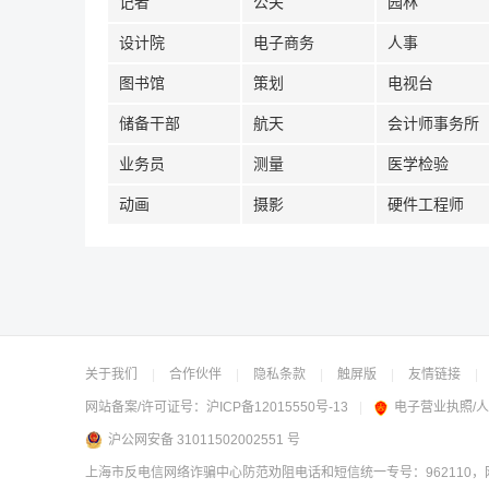
记者
公关
园林
设计院
电子商务
人事
图书馆
策划
电视台
储备干部
航天
会计师事务所
业务员
测量
医学检验
动画
摄影
硬件工程师
关于我们
|
合作伙伴
|
隐私条款
|
触屏版
|
友情链接
|
网站备案/许可证号：
沪ICP备12015550号-13
|
电子营业执照/
沪公网安备 31011502002551 号
上海市反电信网络诈骗中心防范劝阻电话和短信统一专号：962110，网