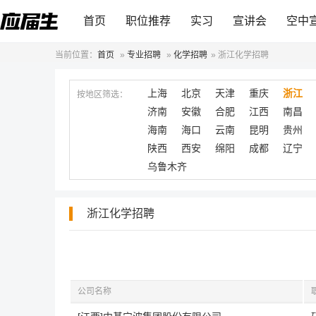
首页
职位推荐
实习
宣讲会
空中
当前位置：
首页
»
专业招聘
»
化学招聘
»
浙江化学招聘
上海
北京
天津
重庆
浙江
按地区筛选：
济南
安徽
合肥
江西
南昌
海南
海口
云南
昆明
贵州
陕西
西安
绵阳
成都
辽宁
乌鲁木齐
浙江化学招聘
公司名称