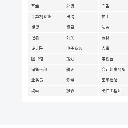
基金
外贸
广告
计算机专业
出纳
护士
期货
贸易
法务
记者
公关
园林
设计院
电子商务
人事
图书馆
策划
电视台
储备干部
航天
会计师事务所
业务员
测量
医学检验
动画
摄影
硬件工程师