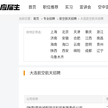
首页
职位推荐
实习
宣讲会
空中
当前位置：
首页
»
专业招聘
»
航空航天招聘
»
大连航空航天招聘
上海
北京
天津
重庆
浙江
按地区筛选：
济南
安徽
合肥
江西
南昌
海南
海口
云南
昆明
贵州
陕西
西安
绵阳
成都
辽宁
乌鲁木齐
大连航空航天招聘
公司名称
[陕西]西安诚毅锐达科技有限责任公司