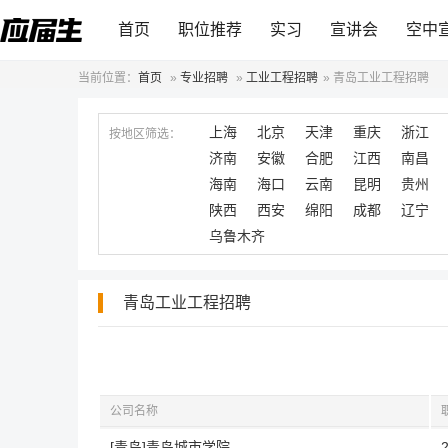
首页
职位推荐
实习
宣讲会
空中
当前位置：
首页
»
专业招聘
»
工业工程招聘
»
青岛工业工程招聘
上海
北京
天津
重庆
浙江
按地区筛选：
济南
安徽
合肥
江西
南昌
海南
海口
云南
昆明
贵州
陕西
西安
绵阳
成都
辽宁
乌鲁木齐
青岛工业工程招聘
公司名称
[青岛]青岛城市学院