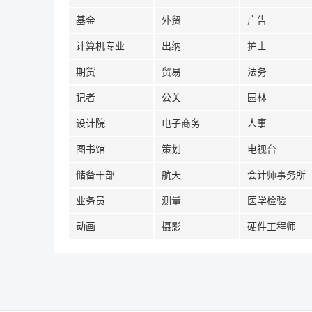
基金
外贸
广告
计算机专业
出纳
护士
期货
贸易
法务
记者
公关
园林
设计院
电子商务
人事
图书馆
策划
电视台
储备干部
航天
会计师事务所
业务员
测量
医学检验
动画
摄影
硬件工程师