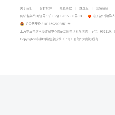
关于我们
|
合作伙伴
|
隐私条款
|
触屏版
|
友情链接
|
网站备案/许可证号：
沪ICP备12015550号-13
|
电子营业执照/
沪公网安备 31011502002551 号
上海市反电信网络诈骗中心防范劝阻电话和短信统一专号：962110，网
Copyright
©前锦网络信息技术（上海）有限公司
版权所有