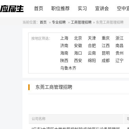
首页
职位推荐
实习
宣讲会
空中
当前位置：
首页
»
专业招聘
»
工商管理招聘
»
东莞工商管理招聘
上海
北京
天津
重庆
浙江
按地区筛选：
济南
安徽
合肥
江西
南昌
海南
海口
云南
昆明
贵州
陕西
西安
绵阳
成都
辽宁
乌鲁木齐
东莞工商管理招聘
公司名称