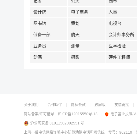
记者
公关
园林
设计院
电子商务
人事
图书馆
策划
电视台
储备干部
航天
会计师事务所
业务员
测量
医学检验
动画
摄影
硬件工程师
关于我们
|
合作伙伴
|
隐私条款
|
触屏版
|
友情链接
|
网站备案/许可证号：
沪ICP备12015550号-13
|
电子营业执照/
沪公网安备 31011502002551 号
上海市反电信网络诈骗中心防范劝阻电话和短信统一专号：962110，网