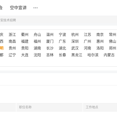
会
空中宣讲
公安技术招聘
庆
浙江
衢州
舟山
温州
宁波
杭州
江苏
南京
常州
西
南昌
福建
福州
厦门
广东
深圳
广州
惠州
佛山
明
贵州
贵阳
湖南
长沙
湖北
武汉
河南
洛阳
郑州
都
辽宁
大连
沈阳
吉林
长春
黑龙江
哈尔滨
内蒙古
职位名称
工作地点