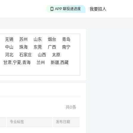
APP 搜海量职位
我要招人
APP 聊投递进度
APP 淘面试经验
无锡
苏州
山东
烟台
青岛
中山
珠海
东莞
广西
南宁
河北
石家庄
山西
太原
甘肃,宁夏,青海
兰州
新疆,西藏
共0条
专业标签
发布日期