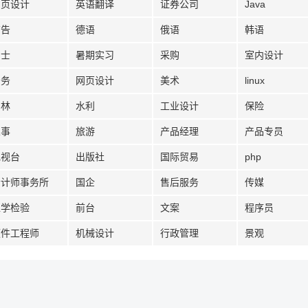
网页设计
英语翻译
证券公司
Java
广告
德语
俄语
韩语
护士
暑期实习
采购
室内设计
法务
网页设计
美术
linux
园林
水利
工业设计
保险
人事
旅游
产品经理
产品专员
电视台
出版社
国际贸易
php
会计师事务所
国企
售后服务
传媒
医学检验
前台
文案
程序员
硬件工程师
机械设计
行政管理
景观