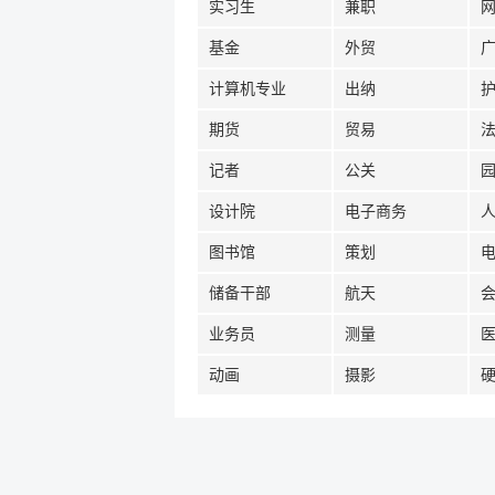
实习生
兼职
基金
外贸
计算机专业
出纳
期货
贸易
记者
公关
设计院
电子商务
图书馆
策划
储备干部
航天
业务员
测量
动画
摄影