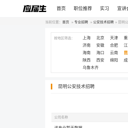
首页
职位推荐
实习
宣讲
当前位置：
首页
»
专业招聘
»
公安技术招聘
»
昆明
上海
北京
天津
重
按地区筛选：
济南
安徽
合肥
江
海南
海口
云南
昆
陕西
西安
绵阳
成
乌鲁木齐
昆明公安技术招聘
公司名称
该专业暂无数据