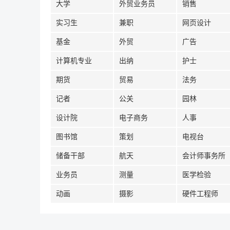
大学
外贸业务员
销售
实习生
兼职
网页设计
基金
外贸
广告
计算机专业
出纳
护士
期货
贸易
法务
记者
公关
园林
设计院
电子商务
人事
图书馆
策划
电视台
储备干部
航天
会计师事务所
业务员
测量
医学检验
动画
摄影
硬件工程师