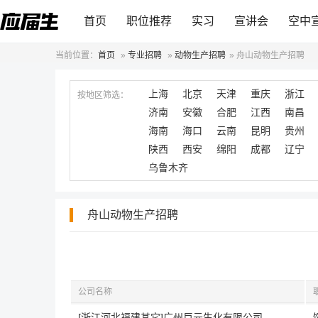
首页
职位推荐
实习
宣讲会
空中
当前位置：
首页
»
专业招聘
»
动物生产招聘
»
舟山动物生产招聘
上海
北京
天津
重庆
浙江
按地区筛选：
济南
安徽
合肥
江西
南昌
海南
海口
云南
昆明
贵州
陕西
西安
绵阳
成都
辽宁
乌鲁木齐
舟山动物生产招聘
公司名称
[浙江河北福建其它]广州巨元生化有限公司