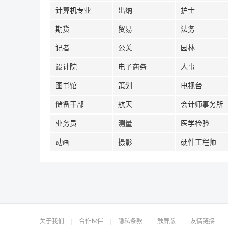
计算机专业
出纳
护士
期货
贸易
法务
记者
公关
园林
设计院
电子商务
人事
图书馆
策划
电视台
储备干部
航天
会计师事务所
业务员
测量
医学检验
动画
摄影
硬件工程师
关于我们
|
合作伙伴
|
隐私条款
|
触屏版
|
友情链接
|