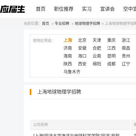
首页
职位推荐
实习
宣讲会
空中
当前位置：
首页
»
专业招聘
»
地球物理学招聘
»
上海地球物理学招
上海
北京
天津
重庆
浙江
按地区筛选：
济南
安徽
合肥
江西
南昌
海南
海口
云南
昆明
贵州
陕西
西安
绵阳
成都
辽宁
乌鲁木齐
上海地球物理学招聘
公司名称
[上海]同济大学海洋与地球科学学院“同济”号智能海洋科考船