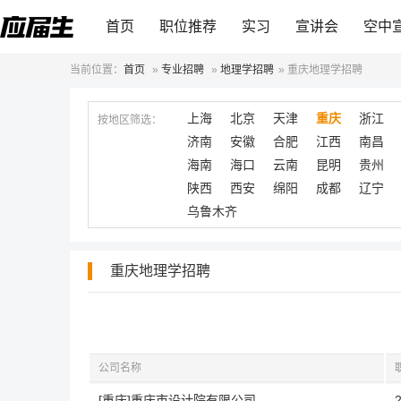
首页
职位推荐
实习
宣讲会
空中
当前位置：
首页
»
专业招聘
»
地理学招聘
»
重庆地理学招聘
上海
北京
天津
重庆
浙江
按地区筛选：
济南
安徽
合肥
江西
南昌
海南
海口
云南
昆明
贵州
陕西
西安
绵阳
成都
辽宁
乌鲁木齐
重庆地理学招聘
公司名称
[重庆]重庆市设计院有限公司