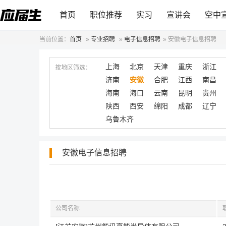
首页
职位推荐
实习
宣讲会
空中
当前位置：
首页
»
专业招聘
»
电子信息招聘
»
安徽电子信息招聘
上海
北京
天津
重庆
浙江
按地区筛选：
济南
安徽
合肥
江西
南昌
海南
海口
云南
昆明
贵州
陕西
西安
绵阳
成都
辽宁
乌鲁木齐
安徽电子信息招聘
公司名称