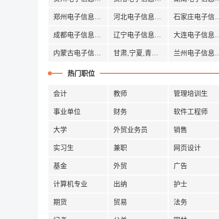
郑州电子信息招聘
河北电子信息招聘
石家庄电子
成都电子信息招聘
辽宁电子信息招聘
大连电子信
内蒙古电子信息招聘
甘肃,宁夏,青海电子信息招聘
兰州电子信
热门职位
会计
教师
管理培训生
事业单位
财务
软件工程师
大学
外贸业务员
销售
实习生
兼职
网页设计
基金
外贸
广告
计算机专业
出纳
护士
期货
贸易
法务