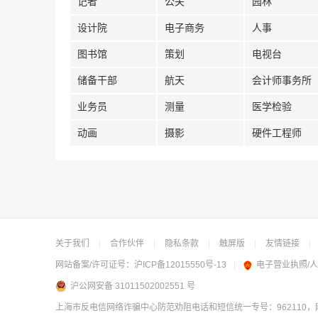
记者
公关
园林
设计院
电子商务
人事
图书馆
策划
电视台
储备干部
航天
会计师事务所
业务员
测量
医学检验
动画
摄影
硬件工程师
关于我们
|
合作伙伴
|
隐私条款
|
触屏版
|
友情链接
|
网站备案/许可证号：
沪ICP备12015550号-13
|
电子营业执照/
沪公网安备 31011502002551 号
上海市反电信网络诈骗中心防范劝阻电话和短信统一专号：962110，网