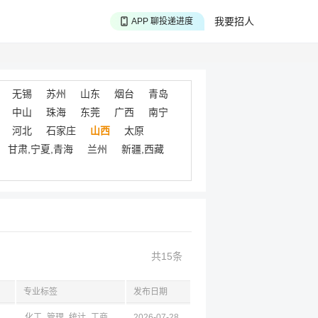
APP 搜海量职位
我要招人
APP 聊投递进度
APP 淘面试经验
无锡
苏州
山东
烟台
青岛
中山
珠海
东莞
广西
南宁
河北
石家庄
山西
太原
甘肃,宁夏,青海
兰州
新疆,西藏
共15条
专业标签
发布日期
化工
管理
统计
工商
经济
2026-07-28
财政
金融
政
新闻
仪器