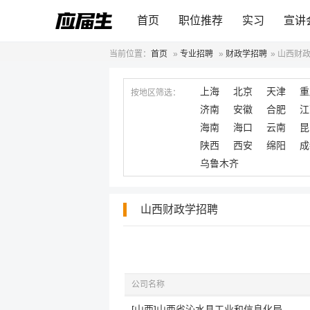
首页
职位推荐
实习
宣讲
当前位置：
首页
»
专业招聘
»
财政学招聘
»
山西财
上海
北京
天津
重
按地区筛选：
济南
安徽
合肥
江
海南
海口
云南
昆
陕西
西安
绵阳
成
乌鲁木齐
山西财政学招聘
公司名称
[山西]山西省沁水县工业和信息化局