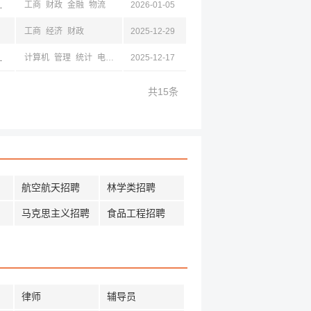
西,长治,浙江
工商
财政
金融
物流
2026-01-05
工商
经济
财政
2025-12-29
宁,山东,山西,陕西,四川,新疆,西藏,浙江
计算机
管理
统计
电子
工商
2025-12-17
财政
共15条
航空航天招聘
林学类招聘
马克思主义招聘
食品工程招聘
律师
辅导员