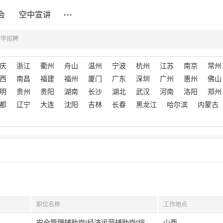
会
空中宣讲
政学招聘
庆
浙江
衢州
舟山
温州
宁波
杭州
江苏
南京
常州
西
南昌
福建
福州
厦门
广东
深圳
广州
惠州
佛山
明
贵州
贵阳
湖南
长沙
湖北
武汉
河南
洛阳
郑州
都
辽宁
大连
沈阳
吉林
长春
黑龙江
哈尔滨
内蒙古
职位名称
工作地点
安全管理辅助岗|经济运营辅助岗|综合文秘辅助岗
山西