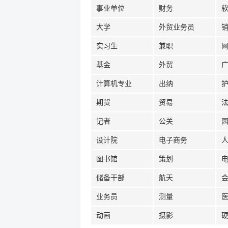
事业单位
财务
大学
外贸业务员
实习生
兼职
基金
外贸
计算机专业
出纳
期货
贸易
记者
公关
设计院
电子商务
图书馆
策划
储备干部
航天
业务员
测量
动画
摄影