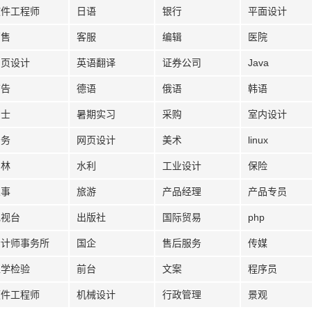
软件工程师
日语
银行
平面设计
销售
客服
编辑
医院
网页设计
英语翻译
证券公司
Java
广告
德语
俄语
韩语
护士
暑期实习
采购
室内设计
法务
网页设计
美术
linux
园林
水利
工业设计
保险
人事
旅游
产品经理
产品专员
电视台
出版社
国际贸易
php
会计师事务所
国企
售后服务
传媒
医学检验
前台
文案
程序员
硬件工程师
机械设计
行政管理
景观