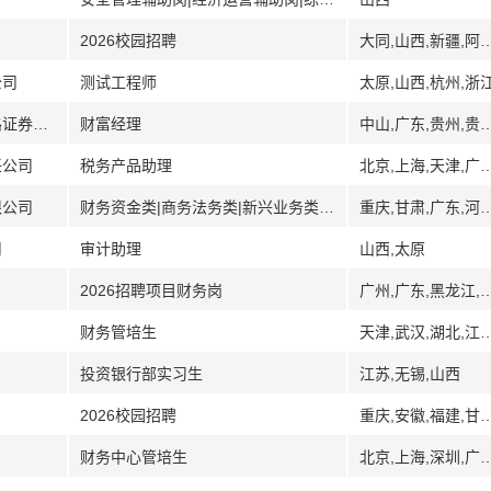
2026校园招聘
大同,山西,新疆,阿克苏,西藏,浙江,杭州,宁波,温州,嘉兴,绍兴,金华
公司
测试工程师
太原,山西,杭州,浙
[贵州]华创证券有限责任公司贵阳中山西路证券营业部
财富经理
中山,广东,贵州,贵
任公司
税务产品助理
北京,上海,天津,广东,湖北,内蒙古,山东,山
限公司
财务资金类|商务法务类|新兴业务类|工程技术类
重庆,甘肃,广东,河北,雄安新区,河南,郑州,内蒙古,山东,山西,太原
司
审计助理
山西,太原
2026招聘项目财务岗
广州,广东,黑龙江,哈尔滨,沈阳,
财务管培生
天津,武汉,湖北,江苏,无锡,淄博,山东,太原,山
投资银行部实习生
江苏,无锡,山西
2026校园招聘
重庆,安徽,福建,甘肃,广东,东莞,佛山,肇庆,湛江,江门,茂名,梅州,惠州,韶关,清远,河源,揭阳,阳江,云浮,广西,南宁,桂林,玉林,梧州,钦州,贺州,河池,柳州,百色,北海市,防城港,贵州,海南,黑龙江,河南,湖北,湖南,长沙,湘潭,郴州,邵阳,衡阳,常
财务中心管培生
北京,上海,深圳,广东,海南,山