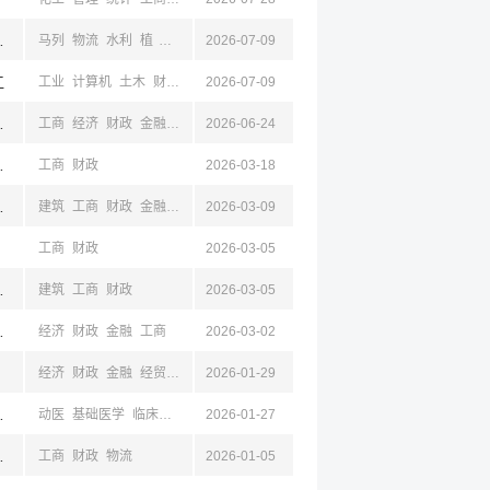
,丽水,湖州,台州,衢州,舟山
马列
物流
水利
植
林
新闻
2026-07-09
地理
建筑
土木
测绘
工商
法学
公共
经济
江
工业
计算机
土木
财政
工商
2026-07-09
电子
建筑
阳,山西
工商
经济
财政
金融
经贸
2026-06-24
西,太原,陕西,四川
工商
财政
2026-03-18
,陕西,西安,安康,四川,新疆
建筑
工商
财政
金融
管理
2026-03-09
法学
电气
土木
水利
工商
财政
2026-03-05
辽宁,运城,山西
建筑
工商
财政
2026-03-05
西,杭州,浙江,嘉兴
经济
财政
金融
工商
2026-03-02
经济
财政
金融
经贸
工商
2026-01-29
德,岳阳,怀化,株洲,益阳,娄底,永州,江西,南昌,江苏,吉林,辽宁,山东,山西,陕西,四川,云南,浙江
动医
基础医学
临床医学
环境
2026-01-27
机械
电气
自动
工商
经济
经贸
建筑
管理
西,长治,浙江
工商
财政
物流
2026-01-05