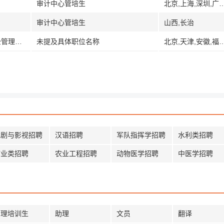
审计中心管培生
北京,上海,深圳,广东,海南,山
审计中心管培生
山西,长治
[四川甘肃青海其它]国家计算机网络与安全管理中心
未提及具体职位名称
北京,天津,安徽,福建,甘肃,兰州,海南,河北,黑龙江,河南,湖北,湖南,吉林,辽宁,内蒙古,宁夏,青海,西
戏剧与影视招聘
汉语招聘
军队指挥学招聘
水利类招聘
矿业类招聘
农业工程招聘
动物医学招聘
中医学招聘
管理培训生
助理
文员
翻译