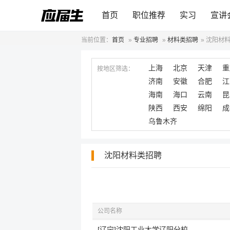
首页
职位推荐
实习
宣讲
当前位置：
首页
»
专业招聘
»
材料类招聘
»
沈阳材
上海
北京
天津
重
按地区筛选：
济南
安徽
合肥
江
海南
海口
云南
昆
陕西
西安
绵阳
成
乌鲁木齐
沈阳材料类招聘
公司名称
[辽宁]沈阳工业大学辽阳分校