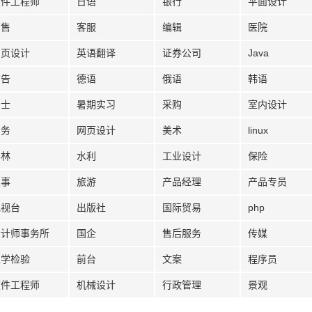
软件工程师
日语
银行
平面设计
销售
客服
编辑
医院
网页设计
英语翻译
证券公司
Java
广告
德语
俄语
韩语
护士
暑期实习
采购
室内设计
法务
网页设计
美术
linux
园林
水利
工业设计
保险
人事
旅游
产品经理
产品专员
电视台
出版社
国际贸易
php
会计师事务所
国企
售后服务
传媒
医学检验
前台
文案
程序员
硬件工程师
机械设计
行政管理
景观