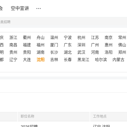
会
空中宣讲
料类招聘
庆
浙江
衢州
舟山
温州
宁波
杭州
江苏
南京
常州
西
南昌
福建
福州
厦门
广东
深圳
广州
惠州
佛山
明
贵州
贵阳
湖南
长沙
湖北
武汉
河南
洛阳
郑州
都
辽宁
大连
沈阳
吉林
长春
黑龙江
哈尔滨
内蒙古
职位名称
工作地点
2026招聘
辽宁,沈阳