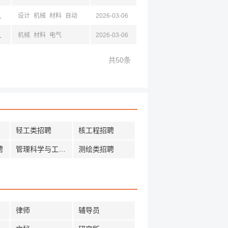
春,辽宁,沈阳,山西,陕西,西安
设计
机械
材料
自动
2026-03-06
辽宁,沈阳
机械
材料
电气
2026-03-06
共50条
轻工类招聘
核工程招聘
聘
管理科学与工程招聘
测绘类招聘
律师
辅导员