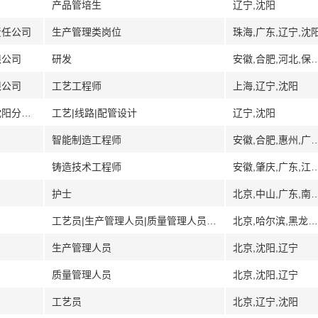
产品管培生
辽宁,沈阳
责任公司
生产管理类岗位
珠海,广东,辽宁,沈
限公司
研发
安徽,合肥,河北,保定,河南,江苏,
限公司
工艺工程师
上海,辽宁,沈阳
[辽宁]中国石油天然气管道工程有限公司沈阳分公司
工艺|线路|配管设计
辽宁,沈阳
智能制造工程师
安徽,合肥,惠州,广东,湖北
铸造技术工程师
安徽,肇庆,广东,江苏,南通,辽宁,
护士
北京,中山,广东,南京,江苏,苏州,常州,无锡,长春,吉林
工艺员|生产管理人员|质量管理人员|质量检验人员
北京,哈尔滨,黑龙江,辽宁,沈阳
生产管理人员
北京,沈阳,辽宁
质量管理人员
北京,沈阳,辽宁
工艺员
北京,辽宁,沈阳