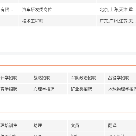
[吉林辽宁陕西其它]天津龙创世纪汽车设计有限公司
汽车研发类岗位
北京,上海,天津,重庆,广州,广东,河北,保定,南昌,江西,常州,江苏,吉林,长
技术工程师
广东,广州,江苏,无锡,
设计学招聘
战略招聘
军队政治招聘
战役学招聘
体育学招聘
心理学招聘
矿业类招聘
地球物理学招
管理培训生
助理
文员
翻译