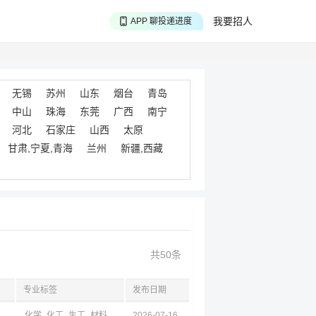
APP 搜海量职位
我要招人
APP 聊投递进度
APP 淘面试经验
无锡
苏州
山东
烟台
青岛
中山
珠海
东莞
广西
南宁
河北
石家庄
山西
太原
甘肃,宁夏,青海
兰州
新疆,西藏
共50条
专业标签
发布日期
化学
化工
生工
材料
环境
2026-07-16
农
物理
生物
地球
地质
机械
光
土木
地质