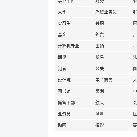
事业单位
财务
大学
外贸业务员
实习生
兼职
基金
外贸
计算机专业
出纳
期货
贸易
记者
公关
设计院
电子商务
图书馆
策划
储备干部
航天
业务员
测量
动画
摄影