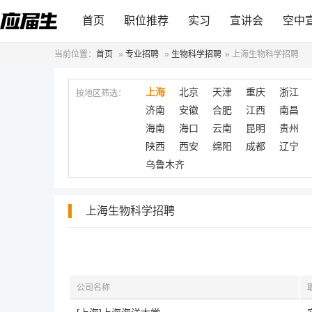
首页
职位推荐
实习
宣讲会
空中
当前位置：
首页
»
专业招聘
»
生物科学招聘
»
上海生物科学招聘
上海
北京
天津
重庆
浙江
按地区筛选：
济南
安徽
合肥
江西
南昌
海南
海口
云南
昆明
贵州
陕西
西安
绵阳
成都
辽宁
乌鲁木齐
上海生物科学招聘
公司名称