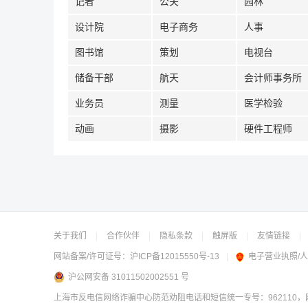
记者
公关
园林
设计院
电子商务
人事
图书馆
策划
电视台
储备干部
航天
会计师事务所
业务员
测量
医学检验
动画
摄影
硬件工程师
关于我们
|
合作伙伴
|
隐私条款
|
触屏版
|
友情链接
|
网站备案/许可证号：
沪ICP备12015550号-13
|
电子营业执照/
沪公网安备 31011502002551 号
上海市反电信网络诈骗中心防范劝阻电话和短信统一专号：962110，网