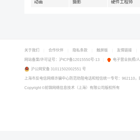
动画
摄影
硬件工程师
关于我们
|
合作伙伴
|
隐私条款
|
触屏版
|
友情链接
|
网站备案/许可证号：
沪ICP备12015550号-13
|
电子营业执照/
沪公网安备 31011502002551 号
上海市反电信网络诈骗中心防范劝阻电话和短信统一专号：962110，网
Copyright
©前锦网络信息技术（上海）有限公司
版权所有