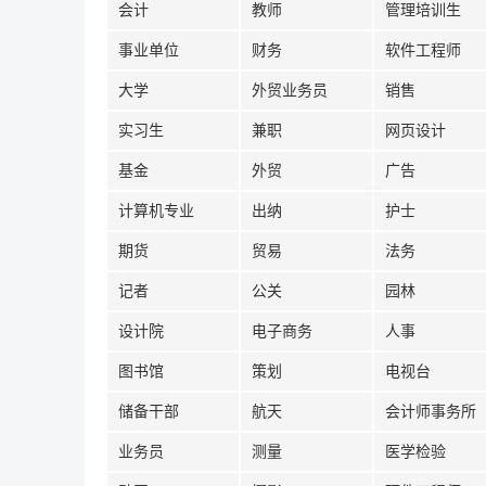
会计
教师
管理培训生
事业单位
财务
软件工程师
大学
外贸业务员
销售
实习生
兼职
网页设计
基金
外贸
广告
计算机专业
出纳
护士
期货
贸易
法务
记者
公关
园林
设计院
电子商务
人事
图书馆
策划
电视台
储备干部
航天
会计师事务所
业务员
测量
医学检验