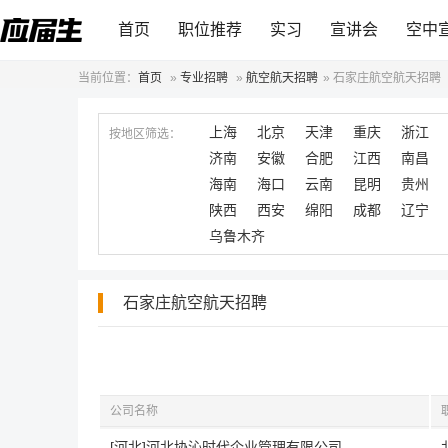
首页
职位推荐
实习
宣讲会
空中
当前位置：
首页
»
专业招聘
»
航空航天招聘
»
石家庄航空航天招聘
上海
北京
天津
重庆
浙江
按地区筛选：
济南
安徽
合肥
江西
南昌
海南
海口
云南
昆明
贵州
陕西
西安
绵阳
成都
辽宁
乌鲁木齐
石家庄航空航天招聘
公司名称
[河北]河北协沁时代企业管理有限公司