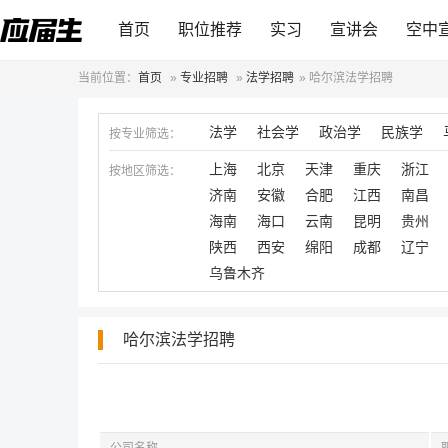
首页
职位推荐
实习
宣讲会
空中
当前位置：
首页
»
专业招聘
»
法学招聘
»
哈尔滨法学招聘
法学
社会学
政治学
民族学
按专业筛选：
上海
北京
天津
重庆
浙江
按地区筛选：
济南
安徽
合肥
江西
南昌
海南
海口
云南
昆明
贵州
陕西
西安
绵阳
成都
辽宁
乌鲁木齐
哈尔滨法学招聘