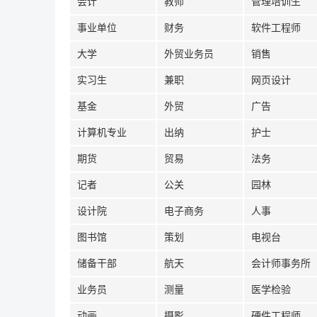
会计
教师
管理培训生
事业单位
财务
软件工程师
大学
外贸业务员
销售
实习生
兼职
网页设计
基金
外贸
广告
计算机专业
出纳
护士
期货
贸易
法务
记者
公关
园林
设计院
电子商务
人事
图书馆
策划
电视台
储备干部
航天
会计师事务所
业务员
测量
医学检验
动画
摄影
硬件工程师