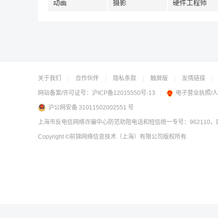
动画
摄影
硬件工程师
关于我们
|
合作伙伴
|
隐私条款
|
触屏版
|
友情链接
|
网站备案/许可证号：
沪ICP备12015550号-13
|
电子营业执照/
沪公网安备 31011502002551 号
上海市反电信网络诈骗中心防范劝阻电话和短信统一专号：962110，网
Copyright
©前锦网络信息技术（上海）有限公司
版权所有