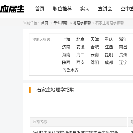
首页
职位推荐
实习
宣讲会
空中
当前位置：
首页
»
专业招聘
»
地理学招聘
»
石家庄地理学招聘
上海
北京
天津
重庆
浙江
按地区筛选：
济南
安徽
合肥
江西
南昌
海南
海口
云南
昆明
贵州
陕西
西安
绵阳
成都
辽宁
乌鲁木齐
石家庄地理学招聘
公司名称
[河北]中国科学院遗传与发育生物学研究所农业资源研究中心