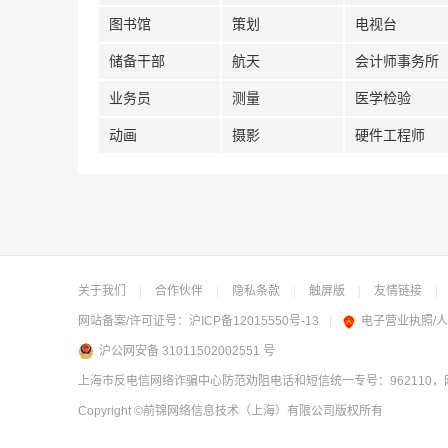
图书馆
策划
电视台
储备干部
航天
会计师事务所
业务员
测量
医学检验
动画
摄影
硬件工程师
关于我们
|
合作伙伴
|
隐私条款
|
触屏版
|
友情链接
|
网站备案/许可证号：
沪ICP备12015550号-13
|
电子营业执照/
沪公网安备 31011502002551 号
上海市反电信网络诈骗中心防范劝阻电话和短信统一专号：962110，网
Copyright
©前锦网络信息技术（上海）有限公司
版权所有