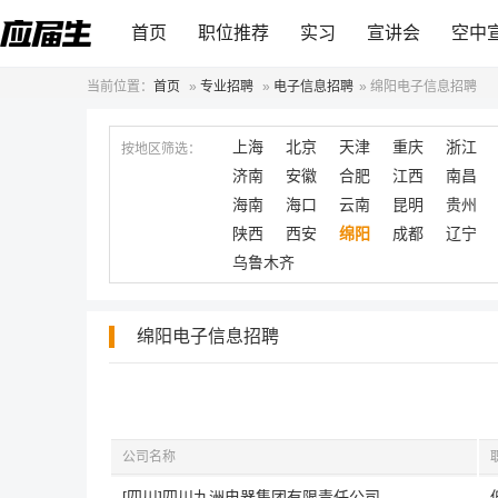
首页
职位推荐
实习
宣讲会
空中
当前位置：
首页
»
专业招聘
»
电子信息招聘
»
绵阳电子信息招聘
上海
北京
天津
重庆
浙江
按地区筛选：
济南
安徽
合肥
江西
南昌
海南
海口
云南
昆明
贵州
陕西
西安
绵阳
成都
辽宁
乌鲁木齐
绵阳电子信息招聘
公司名称
[四川]四川九洲电器集团有限责任公司