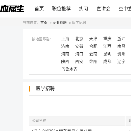
首页
职位推荐
实习
宣讲会
空中
当前位置：
首页
»
专业招聘
»
医学招聘
上海
北京
天津
重庆
浙江
按地区筛选：
济南
安徽
合肥
江西
南昌
海南
海口
云南
昆明
贵州
陕西
西安
绵阳
成都
辽宁
乌鲁木齐
医学招聘
公司名称