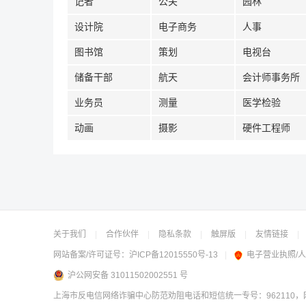
记者
公关
园林
设计院
电子商务
人事
图书馆
策划
电视台
储备干部
航天
会计师事务所
业务员
测量
医学检验
动画
摄影
硬件工程师
关于我们
|
合作伙伴
|
隐私条款
|
触屏版
|
友情链接
|
网站备案/许可证号：
沪ICP备12015550号-13
|
电子营业执照/
沪公网安备 31011502002551 号
上海市反电信网络诈骗中心防范劝阻电话和短信统一专号：962110，网