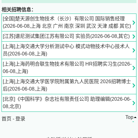
1、国际生物制药设备销售岗位，理解产品并向客户介绍，
相关招聘信息：
能准确理解客户需求，及时与公司技术支持团队沟通，给客
[全国]楚天源创生物技术（长沙）有限公司 国际销售经理
户提供满意方案；
(2026-06-08,上海 北京 广州 南京 深圳 武汉 天津 成都 其它)
[江苏]谱尼测试集团江苏有限公司 实验员(2026-06-08,其它)
2、在公司授权范围内代表公司投标，与客户进行商务谈
判，签订合同；
[上海]上海交通大学分析测试中心 模式动物技术中心技术人
员(2026-06-08,上海)
3、开拓国际市场（东南亚、南美），发展新客户，维护客
[上海]上海药明合联生物技术有限公司 HR招聘实习生(2026-
户关系；
06-08,上海)
[上海]上海交通大学医学院附属第九人民医院 2026招聘博士
4、负责辖区市场信息的收集及竞争对手的分析；
后(2026-06-08,上海)
5、负责销售区域内销售活动的策划和执行，完成销售任
[北京]《中国科学》杂志社有限责任公司 助理编辑(2026-06-
务；
08,北京)
Top
首页
6、收集市场同行业信息，参与策划公司产品的发布、展会
-
登录
等活动；