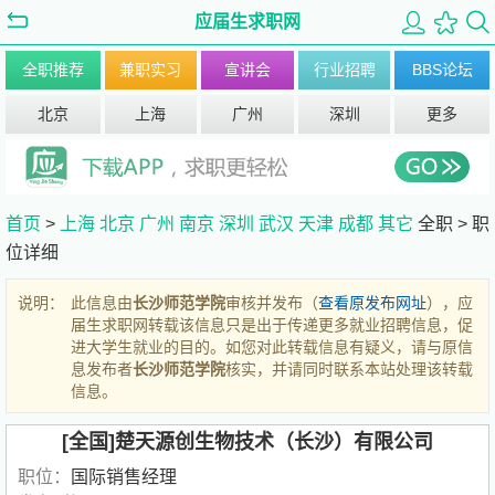
应届生求职网
全职推荐
兼职实习
宣讲会
行业招聘
BBS论坛
北京
上海
广州
深圳
更多
首页
>
上海
北京
广州
南京
深圳
武汉
天津
成都
其它
全职 >
职
位详细
说明：
此信息由
长沙师范学院
审核并发布（
查看原发布网址
），应
届生求职网转载该信息只是出于传递更多就业招聘信息，促
进大学生就业的目的。如您对此转载信息有疑义，请与原信
息发布者
长沙师范学院
核实，并请同时联系本站处理该转载
信息。
[全国]楚天源创生物技术（长沙）有限公司
职位：
国际销售经理