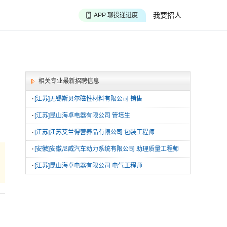
APP 搜海量职位
我要招人
APP 聊投递进度
APP 淘面试经验
相关专业最新招聘信息
·
[江苏]无锡斯贝尔磁性材料有限公司 销售
·
[江苏]昆山海卓电器有限公司 管培生
·
[江苏]江苏艾兰得营养品有限公司 包装工程师
·
[安徽]安徽尼威汽车动力系统有限公司 助理质量工程师
·
[江苏]昆山海卓电器有限公司 电气工程师