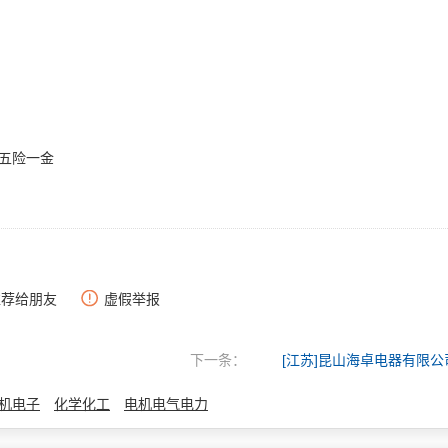
,五险一金
推荐给朋友
虚假举报
下一条：
[江苏]昆山海卓电器有限公
机电子
化学化工
电机电气电力