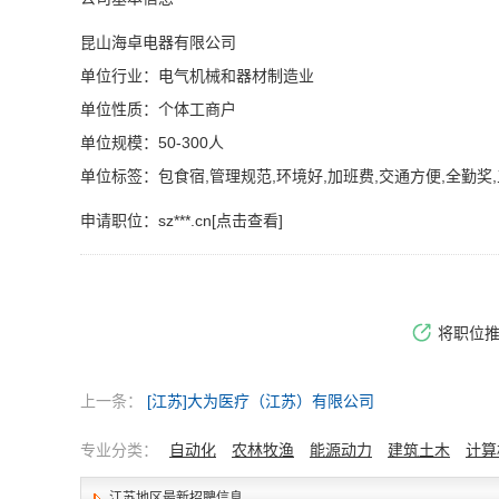
昆山海卓电器有限公司
单位行业：电气机械和器材制造业
单位性质：个体工商户
单位规模：50-300人
单位标签：包食宿,管理规范,环境好,加班费,交通方便,全勤奖
申请职位：
sz***.cn[点击查看]
将职位
上一条：
[江苏]大为医疗（江苏）有限公司
专业分类：
自动化
农林牧渔
能源动力
建筑土木
计算
江苏地区最新招聘信息