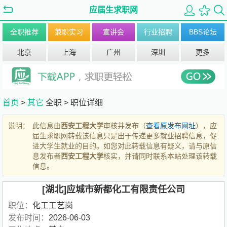
应届生求职网
全职推荐
兼职实习
宣讲会
行业招聘
BBS论坛
北京
上海
广州
深圳
更多
首页
>
其它
全职 >
职位详细
说明：
此信息由
西安工程大学
审核并发布（
查看原发布网址
），应
届生求职网转载该信息只是出于传递更多就业招聘信息，促
进大学生就业的目的。如您对此转载信息有疑义，请与原信
息发布者
西安工程大学
核实，并请同时联系本站处理该转载
信息。
[湖北]应城市新都化工有限责任公司
职位：
化工工艺岗
发布时间：
2026-06-03