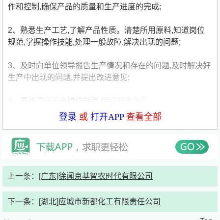
作和控制,确保产品的质量和生产进度的完成;
2、熟悉生产工艺,了解产品性质。清楚所用原料,知道岗位
规范,掌握操作技能,处理一般故障,解决出现的问题;
3、及时向单位领导报告生产情况和存在的问题,及时解决好
生产中出现的问题,并提出改进意见;
4、严格遵守安全操作规程,保证安全生产。
登录
或
打开APP
查看全部
岗位要求：
1、本科学历及以上，应届毕业生，能于2026年7月31日前
取得学位证、毕业证；
2、所学专业为化学工程与工艺、化学、应用化学、能源化
上一条：
[广东]徐闻京基智农时代有限公司
学工程，化工安全工程等相关专业；
3、在校期间学习能力佳，需提供《教育部学籍在线验证报
下一条：
[湖北]应城市新都化工有限责任公司
告》、大学期间教务处盖章的成绩单或相关证明材料；
4、协作能力好，曾担任班级干部、社团负责人或带队参加