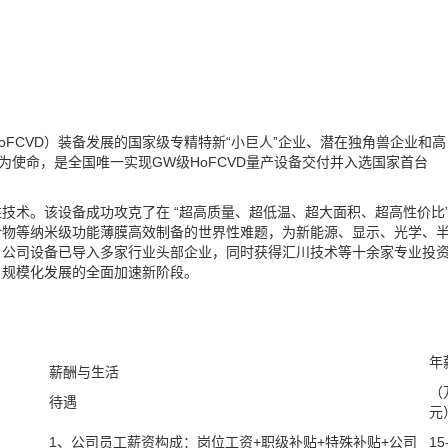
FCVD）装备发展的国家级专精特新“小巨人”企业、潜在独角兽企业和高
”为使命，是全国唯一实现GW级HoFCVD量产设备交付并入选国家首台
性技术。该设备成功攻克了在 “超高质量、超低温、超大面积、超高性价比
合物等纳米级功能薄膜高效制备的世界性难题，为新能源、显示、光学、
，公司设备已导入多家行业头部企业，同时获得汇川技术等十余家专业投
、规模化发展的全面加速新阶段。
年
薪酬与生活
（
待遇
元
1、公司员工薪资构成：岗位工资+职级补贴+特殊补贴+公司
15