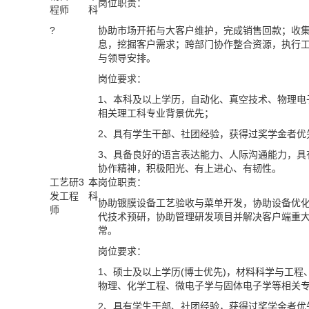
岗位职责：
程师
科
?
协助市场开拓与大客户维护，完成销售回款；收
息，挖掘客户需求；跨部门协作整合资源，执行
与领导安排。
岗位要求：
1、
本科及以上学历，自动化、真空技术、物理电
相关理工科专业背景优先
；
2、
具有学生干部、社团经验，获得过奖学金者优
3、
具备良好的语言表达能力、人际沟通能力，具
协作精神
，
积极阳光、有上进心、有韧性
。
工艺研
3
本
岗位职责：
发工程
科
协助
镀膜设备工艺验收与菜单开发，
协助
设备优
师
代技术预研，
协助
管理研发项目并解决客户端重
常。
岗位要求：
1、
硕士及以上学历(博士优先)，材料科学与工程
物理、化学工程、微电子学与固体电子学等相关
2
、具有学生干部、社团经验，获得过奖学金者优