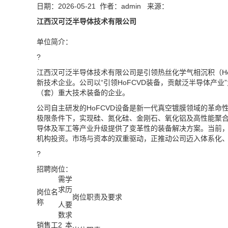
日期：2026-05-21 作者：admin 来源：
江西汉可泛半导体技术有限公司
单位简介：
?
江西汉可泛半导体技术有限公司是引领热丝化学气相沉积（Ho
新技术企业。公司以“引领HoFCVD装备，贡献泛半导体产业
（套）重大技术装备的企业。
公司自主研发的HoFCVD设备是新一代真空镀膜领域的革命
极限条件下，实现硅、氮化硅、金刚石、氧化铝及高性能聚
导体及军工等产业升级提供了变革性的装备解决方案。当前
机构投资。市场与资本的双重驱动，正推动公司迈入体系化
?
招聘岗位：
需
学
求
历
岗位名
岗位职责及要求
称
人
要
数
求
销售工
2
本