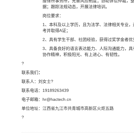
接律所事务所
，完善风控制度；协助诉讼仲裁，
据；跟踪法规动态，开展法律培训。
岗位要求：
1、本科及以上学历，且为法学、法律相关专业，
考并取得A证；
2、具有学生干部、社团经验，获得过奖学金者优
3、具备良好的语言表达能力、人际沟通能力，具
协作精神
，
积极阳光、有上进心、有韧性
。
?
联系我们
：
联系人：刘女士?
联系电话：19189263439
电子
邮箱：
hr@
hactech.cn
单位地址
：江西省九江市共青城市高新区火炬五路
?