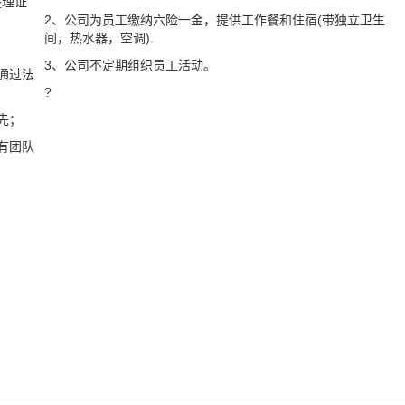
整理证
2、公司为员工缴纳六险一金，提供工作餐和住宿(带独立卫生
间，热水器，空调).
3、公司不定期组织员工活动。
通过法
?
先；
有团队