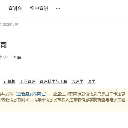
社
宣讲会
空中宣讲
 2026招聘
公司
类型：
全职
计算机
工商管理
管理科学与工程
心理学
法学
核并发布（
查看原发布网址
），应届生求职网转载该信息只是出于传递更
此转载信息有疑义，请与原信息发布者
大连东软信息学院智能与电子工程