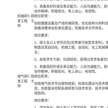
3
、具备良好的语言表达能力、人际沟通能力，具
协作精神
，
积极阳光、有上进心、有韧性
。
机械研
3
硕
岗位职责：
发工程
士
协助镀膜设备及产线机械研发，优化结构与材料
师
助
推进模块化标准化建设，完善技术文件体系。
岗位要求：
1、硕士及以上学历优先(优秀者可放宽至本科)，
制造及其自动化、机械工程、自动化、化工机械
业；
2
、具有学生干部、社团经验，获得过奖学金者优
3
、具备良好的语言表达能力、人际沟通能力，具
协作精神
，
积极阳光、有上进心、有韧性
。
电气研
2
硕
岗位职责：
发工程
士
协助电气技术平台架构规划、标准化建设与技术
师
定。协助复杂控制系统研发与技术攻关、技术评
域协同。
岗位要求：
1、
学历专业：硕士及以上学历优先，电气工程、