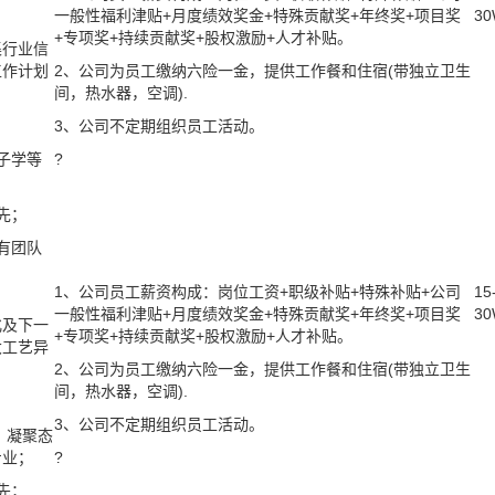
一般性福利津贴+月度绩效奖金+特殊贡献奖+年终奖+项目奖
3
+专项奖+持续贡献奖+股权激励+人才补贴。
集行业信
工作计划
2、公司为员工缴纳六险一金，提供工作餐和住宿(带独立卫生
间，热水器，空调).
3、公司不定期组织员工活动。
子学等
?
先
；
有团队
1、公司员工薪资构成：岗位工资+职级补贴+特殊补贴+公司
15
一般性福利津贴+月度绩效奖金+特殊贡献奖+年终奖+项目奖
3
化及下一
+专项奖+持续贡献奖+股权激励+人才补贴。
大工艺异
2、公司为员工缴纳六险一金，提供工作餐和住宿(带独立卫生
间，热水器，空调).
3、公司不定期组织员工活动。
、凝聚态
专业；
?
先
；