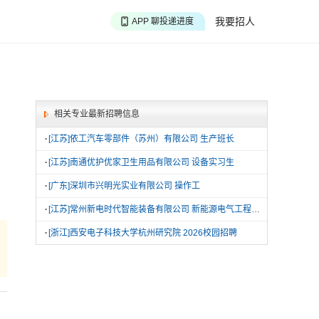
APP 搜海量职位
我要招人
APP 聊投递进度
APP 淘面试经验
相关专业最新招聘信息
·
[江苏]依工汽车零部件（苏州）有限公司 生产班长
·
[江苏]南通优护优家卫生用品有限公司 设备实习生
·
[广东]深圳市兴明光实业有限公司 操作工
·
[江苏]常州新电时代智能装备有限公司 新能源电气工程师助理
·
[浙江]西安电子科技大学杭州研究院 2026校园招聘