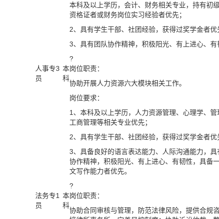
本科及以上学历，
会计、
财务相关专业，持有初
资格证者
或
财务岗位实习经验者优先；
2、具有学生干部、社团经验，获得过奖学金者优
3、具有团队协作精神
，
积极阳光、有上进心、有
?
人事专
3
本
岗位职责：
员
科
协助开展人力资源六大模块相关工作。
岗位要求：
1、本科及以上学历，人力资源管理、心理学、管
工商管理等相关专业优先；
2、具有学生干部、社团经验，获得过奖学金者优
3、具备良好的语言表达能力、人际沟通能力，具
协作精神
，
积极阳光、有上进心、有韧性
，
具备
文写作能力者优先。
?
法务专
1
本
岗位职责：
员
科
协助
合同审核与管理，防范法律风险
，
提供合规