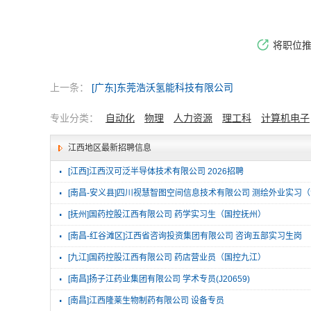
将职位
上一条：
[广东]东莞浩沃氢能科技有限公司
专业分类：
自动化
物理
人力资源
理工科
计算机电子
江西地区最新招聘信息
·
[江西]江西汉可泛半导体技术有限公司 2026招聘
·
[南昌-安义县]四川视慧智图空间信息技术有限公司 测绘外业实习
·
[抚州]国药控股江西有限公司 药学实习生（国控抚州）
·
[南昌-红谷滩区]江西省咨询投资集团有限公司 咨询五部实习生岗
·
[九江]国药控股江西有限公司 药店营业员（国控九江）
·
[南昌]扬子江药业集团有限公司 学术专员(J20659)
·
[南昌]江西隆莱生物制药有限公司 设备专员