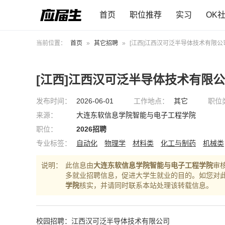
首页
职位推荐
实习
OK
当前位置：
首页
»
其它招聘
»
[江西]江西汉可泛半导体技术有限公司
[江西]江西汉可泛半导体技术有限
发布时间：
2026-06-01
工作地点：
其它
职位
来源：
大连东软信息学院智能与电子工程学院
职位：
2026招聘
专业标签：
自动化
物理学
材料类
化工与制药
机械类
说明：
此信息由
大连东软信息学院智能与电子工程学院
审
多就业招聘信息，促进大学生就业的目的。如您对
学院
核实，并请同时联系本站处理该转载信息。
校园招聘：江西汉可泛半导体技术有限公司