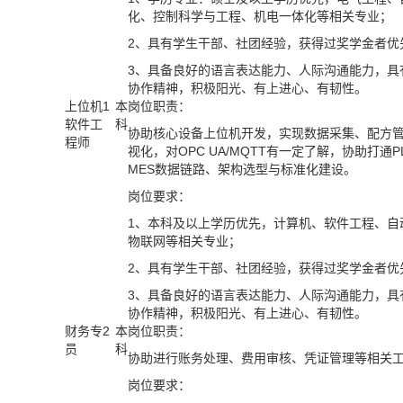
化、控制科学与工程、机电一体化等相关专业；
2、
具有学生干部、社团经验，获得过奖学金者优
3
、具备良好的语言表达能力、人际沟通能力，具
协作精神
，
积极阳光、有上进心、有韧性
。
上位机
1
本
岗位职责：
软件工
科
协助核心设备上位机开发，实现数据采集、配方
程师
视化，对OPC UA/MQTT有一定了解，协助打通P
MES数据链路、架构选型与标准化建设。
岗位要求：
1、
本科及以上学历优先，计算机、软件工程、自
物联网等相关专业
；
2
、具有学生干部、社团经验，获得过奖学金者优
3
、具备良好的语言表达能力、人际沟通能力，具
协作精神
，
积极阳光、有上进心、有韧性
。
财务专
2
本
岗位职责
：
员
科
协助进行账务处理、费用审核、凭证管理等相关
岗位要求
：