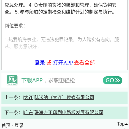
应急处理。 4. 负责船舶货物的装卸和管理，确保货物安
全。 5. 参与船舶的定期检查和维护计划的制定与执行。
岗位要求：
1.热爱航海事业，无违法犯罪记录，为人踏实有志向，服
从、服务意识好；
2.建议男性，年龄在18周岁以上；
登录
或
打开APP
查看全部
3.专业不限，有一定的英语基础，具有电工、焊工、钳工、
车工技术等级证者优先考虑，海员证书齐全（需提前考证，
持证上岗）；
上一条：
[大连]陆米纳（大连）传媒有限公司
4.航海类专业毕业生如在校期间仅完成部分岗位对应适任证
书考试项目，则需将剩余项目考完拿证后方能上岗；
下一条：
[广东]珠海方正印刷电路板发展有限公司
5.职务船员序列可选择岗位：水手、机工、三副、三管、电
Top
首页
-
登录