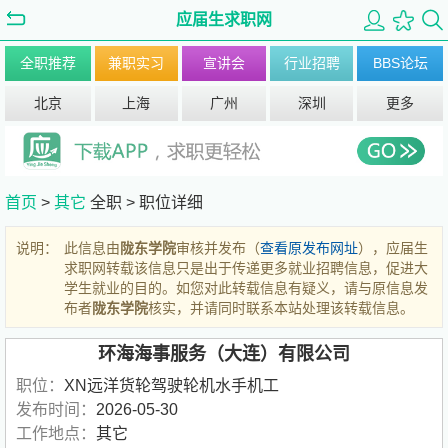
应届生求职网
全职推荐
兼职实习
宣讲会
行业招聘
BBS论坛
北京
上海
广州
深圳
更多
首页
>
其它
全职 >
职位详细
说明：
此信息由
陇东学院
审核并发布（
查看原发布网址
），应届生
求职网转载该信息只是出于传递更多就业招聘信息，促进大
学生就业的目的。如您对此转载信息有疑义，请与原信息发
布者
陇东学院
核实，并请同时联系本站处理该转载信息。
环海海事服务（大连）有限公司
职位：
XN远洋货轮驾驶轮机水手机工
发布时间：
2026-05-30
工作地点：
其它