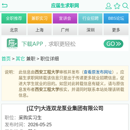
应届生求职网
全职推荐
兼职实习
宣讲会
行业招聘
BBS论坛
北京
上海
广州
深圳
更多
首页
>
其它
兼职 >
职位详细
说明：
此信息由
西安工程大学
审核并发布（
查看原发布网址
），应
届生求职网转载该信息只是出于传递更多就业招聘信息，促
进大学生就业的目的。如您对此转载信息有疑义，请与原信
息发布者
西安工程大学
核实，并请同时联系本站处理该转载
信息。
[辽宁]大连双龙泵业集团有限公司
职位：
采购实习生
发布时间：
2026-05-25