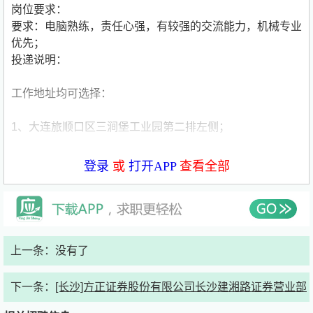
岗位要求：
要求：电脑熟练，责任心强，有较强的交流能力，机械专业
优先；
投递说明：
工作地址均可选择：
1、大连旅顺口区三涧堡工业园第二排左侧；
2、金普十三里工业园乘风路23号。
登录
或
打开APP
查看全部
联系方式：秋女士13084190831；刘女士1884096098；艾
女士19969362064
单位简介
上一条：没有了
大连双龙泵业集团是中国最大的耐腐蚀泵制造商之一、工业
下一条：
[长沙]方正证券股份有限公司长沙建湘路证券营业部
泵专业生产厂，国家级高新技术企业，专精特新企业，中国
泵业排名第十三位，大连市名牌产品，大连市质量协会理事