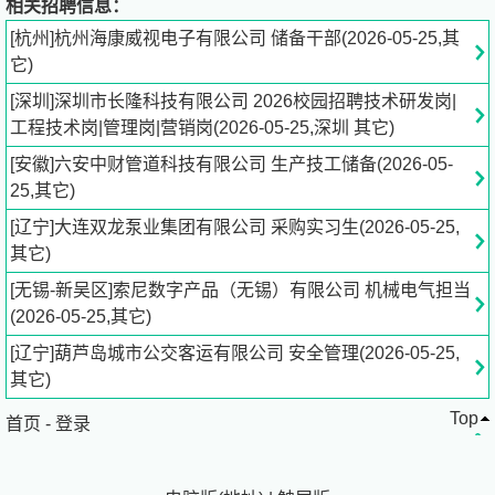
相关招聘信息：
成员单位。积有28年设计、制造泵的丰富经验和技术，到
[杭州]杭州海康威视电子有限公司 储备干部(2026-05-25,其
目前我公司部分产品已达到国内外领先水平。
它)
现有三个厂区，总占地面积14万平方米，分别位于大连保
[深圳]深圳市长隆科技有限公司 2026校园招聘技术研发岗|
税区十三里工业园、大连市旅顺口区三涧堡工业园、旅顺洪
工程技术岗|管理岗|营销岗(2026-05-25,深圳 其它)
家工业园。一个销售总公司，一个研发中心、八家子公司、
20个外地办事处及销售分公司。员工600多人，总资产7.5
[安徽]六安中财管道科技有限公司 生产技工储备(2026-05-
亿。23年销售额10亿、增长24.6%，22年增长20.6%，21
25,其它)
年增长49.5%，从20年销售额4.92亿-23年10.51亿，三年增
[辽宁]大连双龙泵业集团有限公司 采购实习生(2026-05-25,
长1.14倍。从96年-23年销售额增长了3000倍。
其它)
大连双龙泵业集团有限公司
[无锡-新吴区]索尼数字产品（无锡）有限公司 机械电气担当
领域：制造业
(2026-05-25,其它)
规模：500-1000人
[辽宁]葫芦岛城市公交客运有限公司 安全管理(2026-05-25,
地址：大连市旅顺口区卓越街218号
其它)
Top
投递简历：
jo***.cn[点击查看]
首页
-
登录