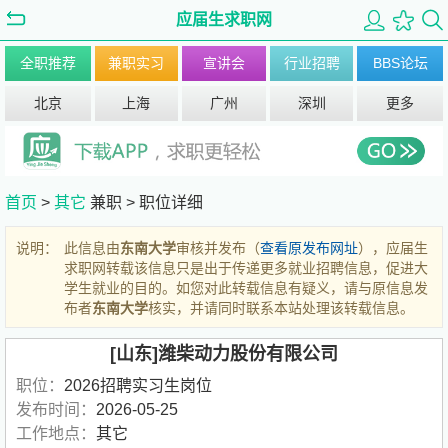
应届生求职网
全职推荐
兼职实习
宣讲会
行业招聘
BBS论坛
北京
上海
广州
深圳
更多
首页
>
其它
兼职 >
职位详细
说明：
此信息由
东南大学
审核并发布（
查看原发布网址
），应届生
求职网转载该信息只是出于传递更多就业招聘信息，促进大
学生就业的目的。如您对此转载信息有疑义，请与原信息发
布者
东南大学
核实，并请同时联系本站处理该转载信息。
[山东]潍柴动力股份有限公司
职位：
2026招聘实习生岗位
发布时间：
2026-05-25
工作地点：
其它