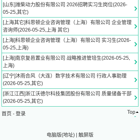
维、网络及硬件建设、信息安全及大数据等工作。
[山东]潍柴动力股份有限公司 2026招聘实习生岗位(2026-
人工智能-主要从事通用人工智能、生成式AI（大模型）、
05-25,其它)
智能驾驶算法的研究及产品应用，人工智能工具链的开发等
[上海其它]科思顿企业咨询管理（上海）有限公司 企业管理
工作。
咨询师(2026-05-25,上海 其它)
任职资格
智能制造-主要承担产品和技术成果实现的责任，为产品生
[上海]科思顿企业咨询管理（上海）有限公司 实习生(2026-
产提供直接或间接的技术服务工作。
05-25,上海)
职能管理-主要从事人力资源管理、财务审计等职能工作。
[上海]南京复邑置业有限公司 战略推进管培生(2026-05-25,
上海)
专业需求
电气控制类、IT信息类、能源与动力工程类、车辆工程类、
[辽宁]沐雨合风（大连）数字技术有限公司 行政人事助理
机械类、材料化学类、管理类等专业。
(2026-05-25,其它)
[浙江江西]浙江沃德尔科技集团股份有限公司 质量储备干部
薪资福利
(2026-05-25,其它)
公司提供丰厚的实习津贴，完备的生活保障，实习成绩优异
Top
者可获得offer直签卡。
首页
-
登录
详情见官方网站介绍
电脑版
(
地址
)
|
触屏版
联系方式：