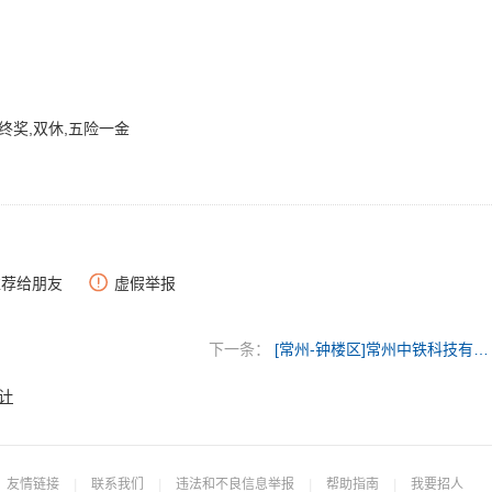
终奖,双休,五险一金
推荐给朋友
虚假举报
下一条：
[常州-钟楼区]常州中铁科技有限公司
计
友情链接
|
联系我们
|
违法和不良信息举报
|
帮助指南
|
我要招人