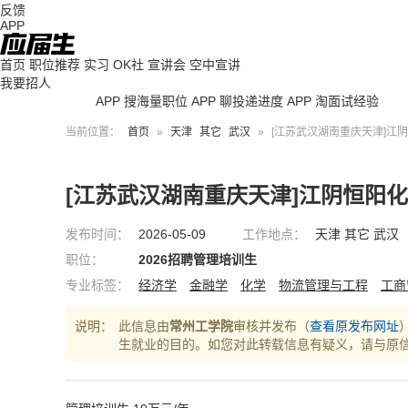
反馈
APP
首页
职位推荐
实习
OK社
宣讲会
空中宣讲
我要招人
APP 搜海量职位
APP 聊投递进度
APP 淘面试经验
当前位置：
首页
»
天津
其它
武汉
»
[江苏武汉湖南重庆天津]江阴
[江苏武汉湖南重庆天津]江阴恒阳
发布时间：
2026-05-09
工作地点：
天津 其它 武汉
职位：
2026招聘管理培训生
专业标签：
经济学
金融学
化学
物流管理与工程
工商
说明：
此信息由
常州工学院
审核并发布（
查看原发布网址
生就业的目的。如您对此转载信息有疑义，请与原