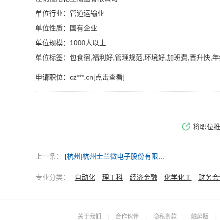
单位行业：管道运输业
单位性质：国有企业
单位规模：1000人以上
单位标签：包食宿,福利好,管理规范,环境好,加班费,晋升快,年
申请职位：
cz***.cn[点击查看]
将职位
上一条：
[杭州]杭州士兰微电子股份有限公司
专业分类：
自动化
理工科
经济金融
化学化工
财务会
关于我们
|
合作伙伴
|
隐私条款
|
触屏版
|