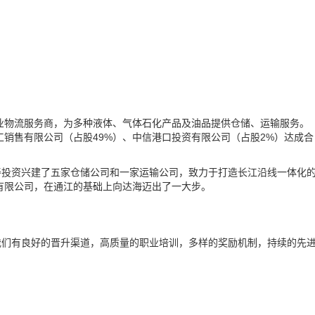
产业物流服务商，为多种液体、气体石化产品及油品提供仓储、运输服务。
化化工销售有限公司（占股49%）、中信港口投资有限公司（占股2%）达成合
寿投资兴建了五家仓储公司和一家运输公司，致力于打造长江沿线一体化
储有限公司，在通江的基础上向达海迈出了一大步。
我们有良好的晋升渠道，高质量的职业培训，多样的奖励机制，持续的先