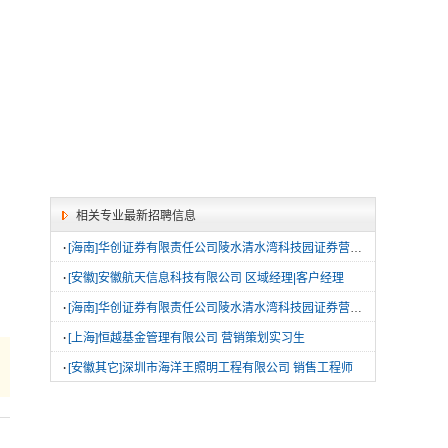
相关专业最新招聘信息
·
[海南]华创证券有限责任公司陵水清水湾科技园证券营业部 综合实习岗
·
[安徽]安徽航天信息科技有限公司 区域经理|客户经理
·
[海南]华创证券有限责任公司陵水清水湾科技园证券营业部 寒暑假实习岗
·
[上海]恒越基金管理有限公司 营销策划实习生
·
[安徽其它]深圳市海洋王照明工程有限公司 销售工程师