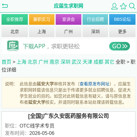
应届生求职网
全职推荐
兼职实习
宣讲会
行业招聘
BBS论坛
北京
上海
广州
深圳
更多
首页
>
上海
北京
广州
南京
深圳
武汉
天津
成都
其它
全职 >
职
位详细
说明：
此信息由
延安大学
审核并发布（
查看原发布网址
），应届生
求职网转载该信息只是出于传递更多就业招聘信息，促进大
学生就业的目的。如您对此转载信息有疑义，请与原信息发
布者
延安大学
核实，并请同时联系本站处理该转载信息。
[全国]广东久安医药服务有限公司
职位：
OTC线学术专员
发布时间：
2026-05-06