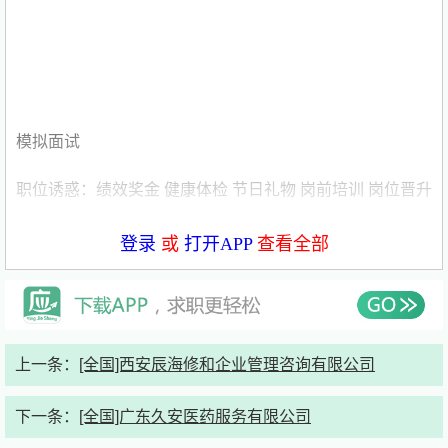
模拟面试
职位诱惑：绩效奖金 健康体检 节日礼物 岗前培训 岗位晋升
薪酬福利：五险一金
登录
或
打开APP
查看全部
发布时间：2026年4月29日
职位描述
上一条：
[全国]西安辰海修和企业管理咨询有限公司
岗位职责：
下一条：
[全国]广东久安医药服务有限公司
1、根据区域规划及发展要求，确定负责区域具体的推广计