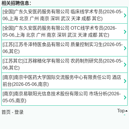
划和方案；
相关招聘信息：
[全国]广东久安医药服务有限公司 临床线学术专员(2026-05-
2、根据负责区域的推广方案进行推广活动的筹备和实施，
06,上海 北京 广州 南京 深圳 武汉 天津 成都 其它)
并按既定要求完成，对工作情况及相关信息及时准确汇报；
[全国]广东久安医药服务有限公司 OTC线学术专员(2026-
05-06,上海 北京 广州 南京 深圳 武汉 天津 成都 其它)
3、收集并及时向公司反馈相关市场信息；
[江苏]江苏冬泽特医食品有限公司 质量控制实习生(2026-05-
4、客户开发与维护；
06,其它)
[江苏其它]江苏稼穑化学有限公司 农药制剂研究员(2026-05-
5、执行各类市场活动方案，确保执行效果，树立良好的企
06,其它)
业及产品形象。
[南京]南京中医药大学国际交流服务中心有限责任公司 酒店
前台(2026-05-06,南京)
岗位要求：
[南京]南京易联阳光信息技术股份有限公司 市场分析(2026-
1、医药类、市场营销相关专业，本科及以上学历；
05-05,南京)
2、具有专业的市场推广能力，可独立开展相关学术活动；
Top
首页
3、具备良好的沟通能力和表达能力；
-
登录
4、主动学习，积极自我提升；
5、对于上级安排的工作，认真、积极、准时完成。