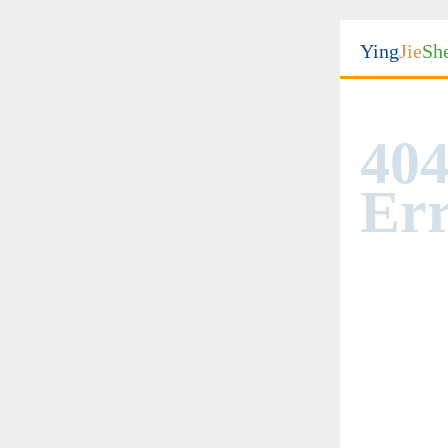
Ying
Jie
Sh
404
Err