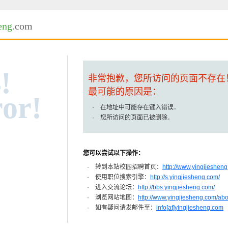
eng
.com
!
非常抱歉，您所访问的页面不存在
最可能的原因是：
or!
· 在地址中可能存在键入错误．
· 您所访问的页面已被删除．
您可以尝试以下操作：
· 转到本站校园招聘首页：
http://www.yingjiesheng
· 使用职位搜索引擎：
http://s.yingjiesheng.com/
· 进入交流论坛：
http://bbs.yingjiesheng.com/
· 浏览网站地图：
http://www.yingjiesheng.com/ab
· 如有疑问请发邮件至：
info[at]yingjiesheng.com