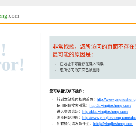
eng
.com
!
非常抱歉，您所访问的页面不存在
最可能的原因是：
or!
· 在地址中可能存在键入错误．
· 您所访问的页面已被删除．
您可以尝试以下操作：
· 转到本站校园招聘首页：
http://www.yingjiesheng
· 使用职位搜索引擎：
http://s.yingjiesheng.com/
· 进入交流论坛：
http://bbs.yingjiesheng.com/
· 浏览网站地图：
http://www.yingjiesheng.com/ab
· 如有疑问请发邮件至：
info[at]yingjiesheng.com