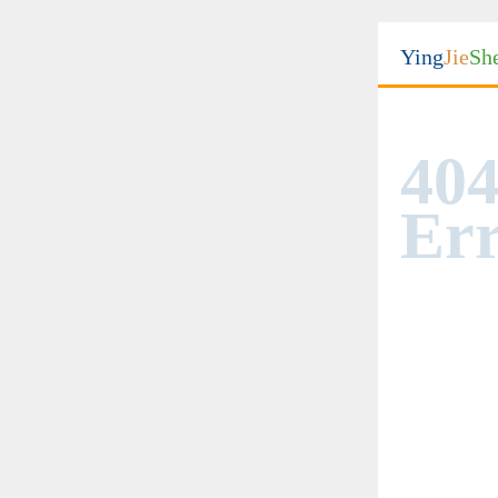
Ying
Jie
Sh
404
Err