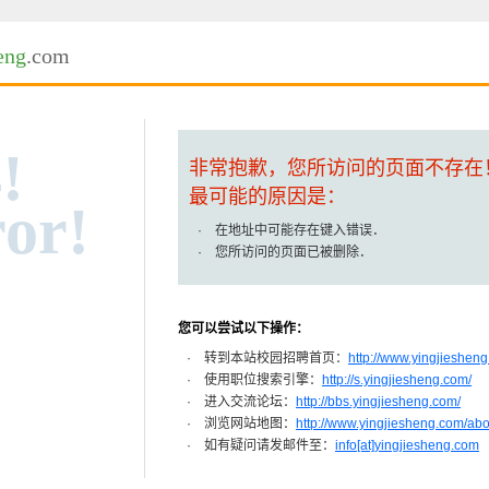
eng
.com
!
非常抱歉，您所访问的页面不存在
最可能的原因是：
or!
· 在地址中可能存在键入错误．
· 您所访问的页面已被删除．
您可以尝试以下操作：
· 转到本站校园招聘首页：
http://www.yingjiesheng
· 使用职位搜索引擎：
http://s.yingjiesheng.com/
· 进入交流论坛：
http://bbs.yingjiesheng.com/
· 浏览网站地图：
http://www.yingjiesheng.com/ab
· 如有疑问请发邮件至：
info[at]yingjiesheng.com