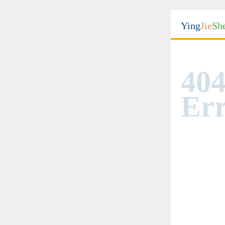
Ying
Jie
Sh
404
Err