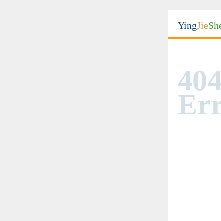
Ying
Jie
Sh
404
Err