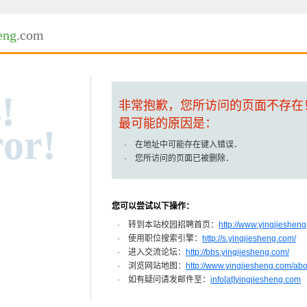
eng
.com
!
非常抱歉，您所访问的页面不存在
最可能的原因是：
or!
· 在地址中可能存在键入错误．
· 您所访问的页面已被删除．
您可以尝试以下操作：
· 转到本站校园招聘首页：
http://www.yingjiesheng
· 使用职位搜索引擎：
http://s.yingjiesheng.com/
· 进入交流论坛：
http://bbs.yingjiesheng.com/
· 浏览网站地图：
http://www.yingjiesheng.com/ab
· 如有疑问请发邮件至：
info[at]yingjiesheng.com