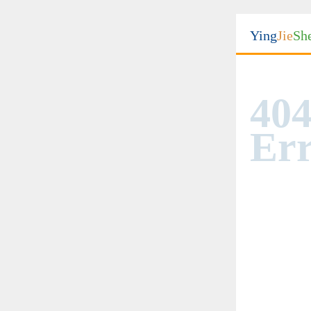
Ying
Jie
Sh
404
Err