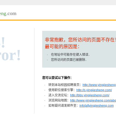
eng
.com
!
非常抱歉，您所访问的页面不存在
最可能的原因是：
or!
· 在地址中可能存在键入错误．
· 您所访问的页面已被删除．
您可以尝试以下操作：
· 转到本站校园招聘首页：
http://www.yingjiesheng
· 使用职位搜索引擎：
http://s.yingjiesheng.com/
· 进入交流论坛：
http://bbs.yingjiesheng.com/
· 浏览网站地图：
http://www.yingjiesheng.com/ab
· 如有疑问请发邮件至：
info[at]yingjiesheng.com