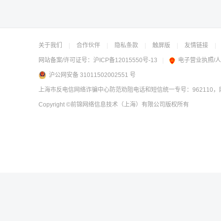
关于我们
|
合作伙伴
|
隐私条款
|
触屏版
|
友情链接
|
网站备案/许可证号：
沪ICP备12015550号-13
|
电子营业执照/
沪公网安备 31011502002551 号
上海市反电信网络诈骗中心防范劝阻电话和短信统一专号：962110，网
Copyright
©前锦网络信息技术（上海）有限公司
版权所有