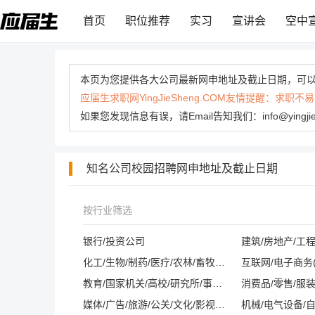
首页
职位推荐
实习
宣讲会
空中
本页为您提供各大公司最新网申地址及截止日期，可
应届生求职网YingJieSheng.COM友情提醒：
如果您发现信息有误，请Email告知我们：info@yingj
知名公司校园招聘网申地址及截止日期
按行业筛选
银行/投资公司
建筑/房地产/工
化工/生物/制药/医疗/农林/畜牧/养殖
教育/国家机关/高校/研究所/事业单位
消费品/零售/服装
媒体/广告/旅游/公关/文化/影视/酒店/会展
机械/电气设备/自