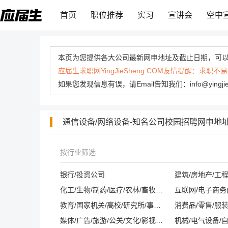
首页
职位推荐
实习
宣讲会
空中
本页为您提供各大公司最新网申地址及截止日期，可
应届生求职网YingJieSheng.COM友情提醒：
如果您发现信息有误，请Email告知我们：info@yingj
通信设备/网络设备-知名公司校园招聘网申地
按行业筛选
银行/投资公司
建筑/房地产/工
化工/生物/制药/医疗/农林/畜牧/养殖
教育/国家机关/高校/研究所/事业单位
消费品/零售/服装
媒体/广告/旅游/公关/文化/影视/酒店/会展
机械/电气设备/自