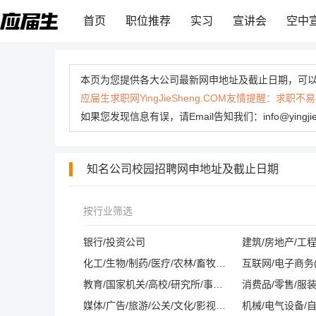
首页
职位推荐
实习
宣讲会
空中
本页为您提供各大公司最新网申地址及截止日期，可
应届生求职网YingJieSheng.COM友情提醒：
如果您发现信息有误，请Email告知我们：info@yingj
知名公司校园招聘网申地址及截止日期
按行业筛选
银行/投资公司
建筑/房地产/工
化工/生物/制药/医疗/农林/畜牧/养殖
教育/国家机关/高校/研究所/事业单位
消费品/零售/服装
媒体/广告/旅游/公关/文化/影视/酒店/会展
机械/电气设备/自