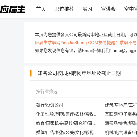
首页
职位推荐
实习
宣讲会
空中
本页为您提供各大公司最新网申地址及截止日期，可
应届生求职网YingJieSheng.COM友情提醒：
如果您发现信息有误，请Email告知我们：info@yingj
知名公司校园招聘网申地址及截止日期
按行业筛选
银行/投资公司
建筑/房地产/工
化工/生物/制药/医疗/农林/畜牧/养殖
教育/国家机关/高校/研究所/事业单位
消费品/零售/服装
媒体/广告/旅游/公关/文化/影视/酒店/会展
机械/电气设备/自