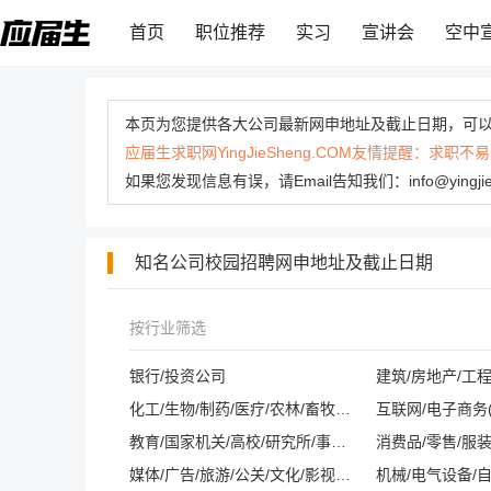
首页
职位推荐
实习
宣讲会
空中
本页为您提供各大公司最新网申地址及截止日期，可
应届生求职网YingJieSheng.COM友情提醒：
如果您发现信息有误，请Email告知我们：info@yingj
知名公司校园招聘网申地址及截止日期
按行业筛选
银行/投资公司
建筑/房地产/工
化工/生物/制药/医疗/农林/畜牧/养殖
教育/国家机关/高校/研究所/事业单位
消费品/零售/服装
媒体/广告/旅游/公关/文化/影视/酒店/会展
机械/电气设备/自