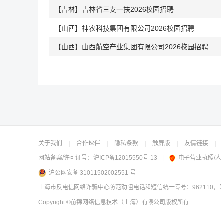
【吉林】吉林省三支一扶2026校园招聘
【山西】神农科技集团有限公司2026校园招聘
【山西】山西航空产业集团有限公司2026校园招聘
关于我们
|
合作伙伴
|
隐私条款
|
触屏版
|
友情链接
|
网站备案/许可证号：
沪ICP备12015550号-13
|
电子营业执照/
沪公网安备 31011502002551 号
上海市反电信网络诈骗中心防范劝阻电话和短信统一专号：962110，网
Copyright
©前锦网络信息技术（上海）有限公司
版权所有