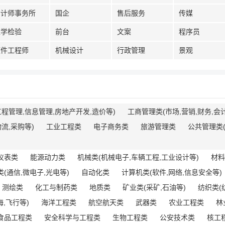
会计师事务所
国企
售后服务
传媒
医学检验
前台
文案
程序员
硬件工程师
机械设计
行政管理
景观
程管理,信息管理,房地产开发,造价等)
工商管理类(市场,营销,财务,会
流,采购等)
工业工程类
电子商务类
旅游管理类
公共管理类(
仪表类
能源动力类
机械类(机械电子,车辆工程,工业设计等)
材料
(通信,微电子,光电等)
自动化类
计算机类(软件,网络,信息安全等)
测绘类
化工与制药类
地质类
矿业类(采矿,石油等)
纺织类(
,飞行等)
海洋工程类
航空航天类
武器类
农业工程类
林
食品工程类
安全科学与工程类
生物工程类
公安技术类
核工