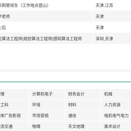
略采购管培生（工作地点昆山）
天津,江苏
学老师
天津
士后
天津
位算法工程师|规控算法工程师|感知算法工程师
深圳,天津
管理
计算机电子
财务会计
机械
理工科
环境
材料
人力资源
媒体广告影视
市场营销
通信
电机电气电力
物流交通
物理
天文地理
美术设计