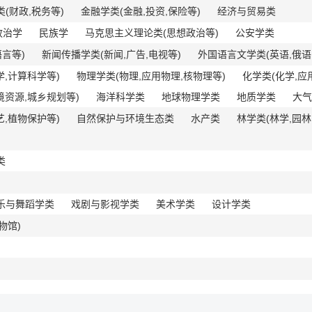
(财政,税务等)
金融学类(金融,投资,保险等)
经济与贸易类
政治学
民族学
马克思主义理论类(思想政治等)
公安学类
言等)
新闻传播学类(新闻,广告,电视等)
外国语言文学类(英语,俄语,
学,计算科学等)
物理学类(物理,应用物理,核物理等)
化学类(化学,应
境资源,城乡规划等)
海洋科学类
地球物理学类
地质学类
大气
艺,植物保护等)
自然保护与环境生态类
水产类
林学类(林学,园林
类
乐与舞蹈学类
戏剧与影视学类
美术学类
设计学类
物馆)