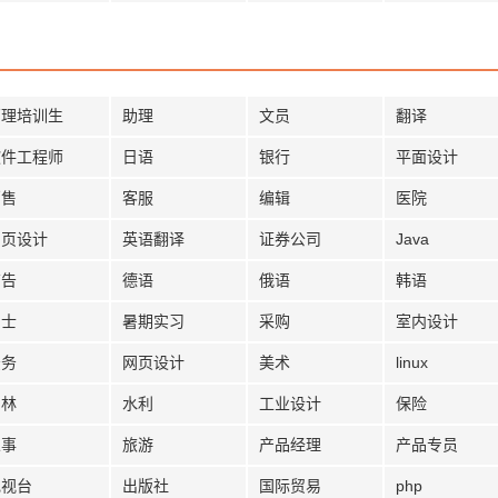
管理培训生
助理
文员
翻译
软件工程师
日语
银行
平面设计
销售
客服
编辑
医院
网页设计
英语翻译
证券公司
Java
广告
德语
俄语
韩语
护士
暑期实习
采购
室内设计
法务
网页设计
美术
linux
园林
水利
工业设计
保险
人事
旅游
产品经理
产品专员
电视台
出版社
国际贸易
php