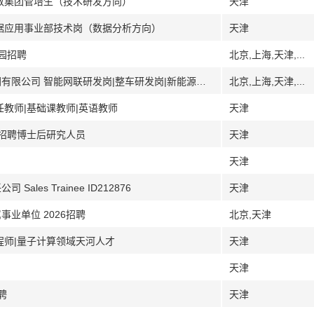
天数集团管培生（技术研发方向）
天津
数据应用事业部技术岗（数据分析方向）
天津
校园招聘
北京,上海,天津,...
[北京上海天津成都吉林]中国第一汽车集团有限公司 智能网联研发岗|整车研发岗|新能源研发岗数智化岗|智能制造岗
北京,上海,天津,...
任教师|基础课教师|英语教师
天津
6招聘博士后研究人员
天津
天津
es Trainee ID212876
天津
业单位 2026招聘
北京,天津
程师|量子计算领域天河人才
天津
天津
聘
天津