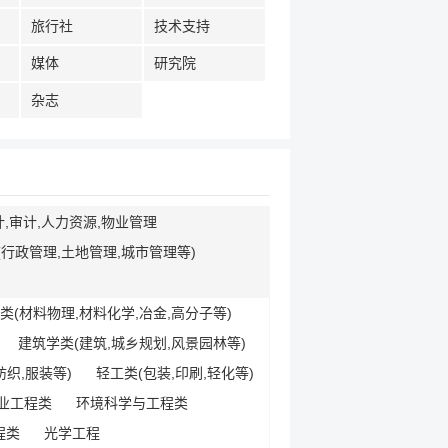
旅行社
技术支持
媒体
研究院
杂志
计,审计,人力资源,物业管理
行政管理,土地管理,城市管理等)
类(材料物理,材料化学,冶金,高分子等)
建筑学类(建筑,城乡规划,风景园林等)
纺织,服装等)
轻工类(包装,印刷,轻化等)
业工程类
环境科学与工程类
程类
光学工程