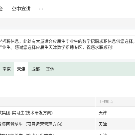
会
空中宣讲
学招聘信息，此处有大量适合应届生毕业生的数学招聘求职信息供您选择
毕业生。感谢您选择应届生天津数学招聘专区，祝您求职顺利！
南京
天津
成都
其他
工作地点
数集团-实习生(技术研发方向)
天津
天数集团管培生（项目运营管理方向）
天津